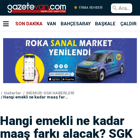
FİRMA REHBERİ
SON DAKİKA
VAN
BAHÇESARAY
BAŞKALE
ÇALDIRA
Haberler
MEMUR-SGK HABERLERİ
Hangi emekli ne kadar maaş farkı alacak? SGK açıkladı
Hangi emekli ne kadar
maaş farkı alacak? SGK