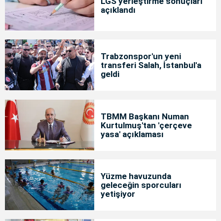
LGS yerleştirme sonuçları
açıklandı
Trabzonspor'un yeni
transferi Salah, İstanbul'a
geldi
TBMM Başkanı Numan
Kurtulmuş'tan 'çerçeve
yasa' açıklaması
Yüzme havuzunda
geleceğin sporcuları
yetişiyor