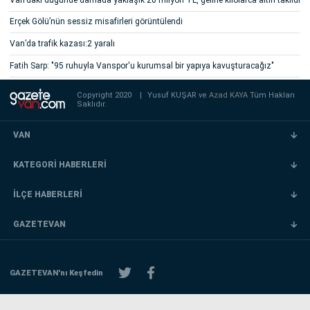
Erçek Gölü’nün sessiz misafirleri görüntülendi
Van’da trafik kazası:2 yaralı
Fatih Sarp: "95 ruhuyla Vanspor'u kurumsal bir yapıya kavuşturacağız"
Copyright 2020
|
Yusuf KUŞAR ve
Azad KAYA
Tüm Hakları
Saklıdır.
VAN
KATEGORİ HABERLERİ
İLÇE HABERLERİ
GAZETEVAN
GAZETEVAN'nı Keşfedin