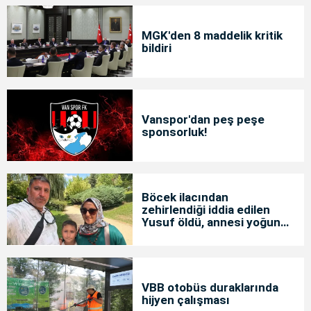
MGK'den 8 maddelik kritik
bildiri
Vanspor'dan peş peşe
sponsorluk!
Böcek ilacından
zehirlendiği iddia edilen
Yusuf öldü, annesi yoğun
bakımda
VBB otobüs duraklarında
hijyen çalışması