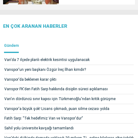
EN ÇOK ARANAN HABERLER
Gündem
Van'da 7 ilçede planlı elektrik kesintisi uygulanacak
Vanspor'un yeni başkanı Özgür İreç İlhan kimdir?
Vanspor'da beklenen karar çıktı
Vanspor FK'den Fatih Sarp hakkında disiplin süreci açıklaması
Van'ın dördüncü sınır kapısı için Türkmenoğlu'ndan kritik görüşme
Vanspor'a büyük şok! Lisans çıkmadı, puan silme cezası yolda
Fatih Sarp: "Tek hedefimiz Van ve Vanspor'dur"
Sahil yolu üniversite kavşağı tamamlandı
Van’daki düğünde damada yaklaşık 20 milyon TL, geline kilolarca altın takıldı