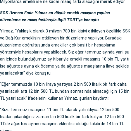
Milyonlarca emekli ise ne kadar maaş farkı alacağını merak ediyor.
SGK Uzmanı Emin Yılmaz en düşük emekli maaşına yapılan
düzenleme ve maaş farklarıyla ilgili TGRT'ye konuştu.
Yılmaz, "Yaklaşık olarak 3 milyon 780 bin kişiyi etkileyen özellikle SSK
ve Bağ-Kur emeklisini etkileyen bir düzenleme yapılıyor. Buradaki
düzenleme doğrultusunda emekliler çok basit bir hesaplama
yöntemiyle hesaplarını yapabilecek. Siz eğer temmuz ayında yani şu
an içinde bulunduğumuz ay itibariyle emekli maaşınız 10 bin TL yattı
ise ağustos ayına ek ödeme ya da ağustos maaşlarına ilave şekilde
yatırılacaktır" diye konuştu.
"Eğer temmuzda 10 bin liraya yattıysa 2 bin 500 liralık bir fark daha
yatırılacak artı 12 bin 500 TL bundan sonrasında alınacağı için 15 bin
TL yatırılacak" ifadelerini kullanan Yılmaz, şunları kaydetti:
"Size temmuz maaşınız 11 bin TL olarak yatırıldıysa 12 bin 500
liradan çıkardığınız zaman bin 500 liralık bir fark kalıyor. 12 bin 500
TL'de ağustos ayının maaşının eklentisi olduğu takdirde 14 bin TL
oluyor.