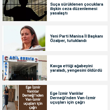
Suça sürüklenen çocuklara
ilişkin ceza düzenlemesi
yasalaştı
Yeni Parti Manisa İl Başkanı
Özalper, tutuklandı
Kavga ettiği ağabeyini
yaraladı, yengesini öldürdü
Ege İzmir Vanlılar
Derneği’nden Van-İzmir
uçuşları için çağrı