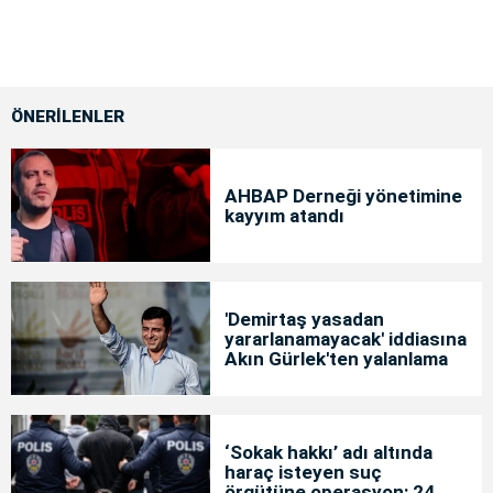
ÖNERİLENLER
AHBAP Derneği yönetimine
kayyım atandı
'Demirtaş yasadan
yararlanamayacak' iddiasına
Akın Gürlek'ten yalanlama
‘Sokak hakkı’ adı altında
haraç isteyen suç
örgütüne operasyon: 24