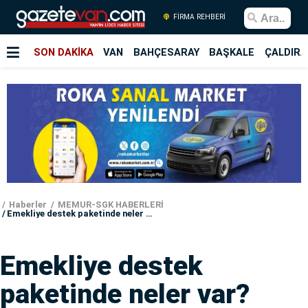
FİRMA REHBERİ
SON DAKİKA
VAN
BAHÇESARAY
BAŞKALE
ÇALDIRA
Haberler
MEMUR-SGK HABERLERİ
Emekliye destek paketinde neler var? Nerelerde geçerli?
Emekliye destek
paketinde neler var?