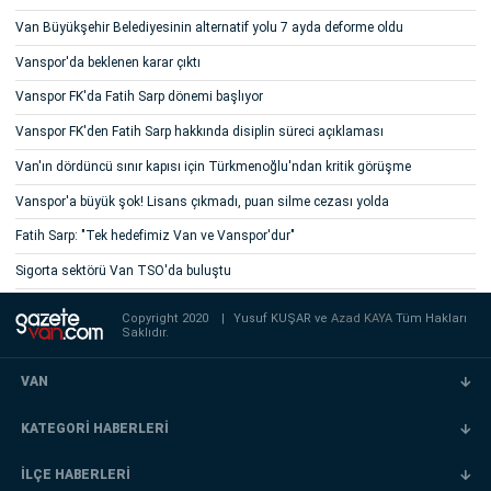
Van Büyükşehir Belediyesinin alternatif yolu 7 ayda deforme oldu
Vanspor'da beklenen karar çıktı
Vanspor FK'da Fatih Sarp dönemi başlıyor
Vanspor FK'den Fatih Sarp hakkında disiplin süreci açıklaması
Van'ın dördüncü sınır kapısı için Türkmenoğlu'ndan kritik görüşme
Vanspor'a büyük şok! Lisans çıkmadı, puan silme cezası yolda
Fatih Sarp: "Tek hedefimiz Van ve Vanspor'dur"
Sigorta sektörü Van TSO'da buluştu
Copyright 2020
|
Yusuf KUŞAR ve
Azad KAYA
Tüm Hakları
Saklıdır.
VAN
KATEGORİ HABERLERİ
İLÇE HABERLERİ