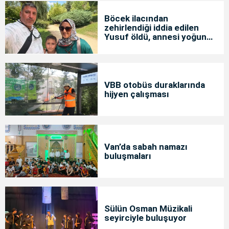
Böcek ilacından
zehirlendiği iddia edilen
Yusuf öldü, annesi yoğun
bakımda
VBB otobüs duraklarında
hijyen çalışması
Van’da sabah namazı
buluşmaları
Sülün Osman Müzikali
seyirciyle buluşuyor