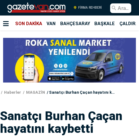
FİRMA REHBERİ
SON DAKİKA
VAN
BAHÇESARAY
BAŞKALE
ÇALDIRA
Haberler
MAGAZİN
Sanatçı Burhan Çaçan hayatını kaybetti
Sanatçı Burhan Çaçan
hayatını kaybetti