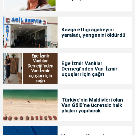
Kavga ettiği ağabeyini
yaraladı, yengesini öldürdü
Ege İzmir Vanlılar
Derneği’nden Van-İzmir
uçuşları için çağrı
Türkiye’nin Maldivleri olan
Van Gölü’ne ücretsiz halk
plajları yapılacak