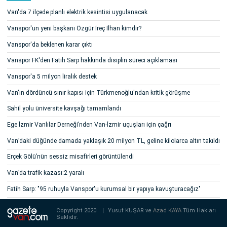
Van'da 7 ilçede planlı elektrik kesintisi uygulanacak
Vanspor'un yeni başkanı Özgür İreç İlhan kimdir?
Vanspor'da beklenen karar çıktı
Vanspor FK'den Fatih Sarp hakkında disiplin süreci açıklaması
Vanspor'a 5 milyon liralık destek
Van'ın dördüncü sınır kapısı için Türkmenoğlu'ndan kritik görüşme
Sahil yolu üniversite kavşağı tamamlandı
Ege İzmir Vanlılar Derneği’nden Van-İzmir uçuşları için çağrı
Van’daki düğünde damada yaklaşık 20 milyon TL, geline kilolarca altın takıldı
Erçek Gölü’nün sessiz misafirleri görüntülendi
Van’da trafik kazası:2 yaralı
Fatih Sarp: "95 ruhuyla Vanspor'u kurumsal bir yapıya kavuşturacağız"
Copyright 2020
|
Yusuf KUŞAR ve
Azad KAYA
Tüm Hakları
Saklıdır.