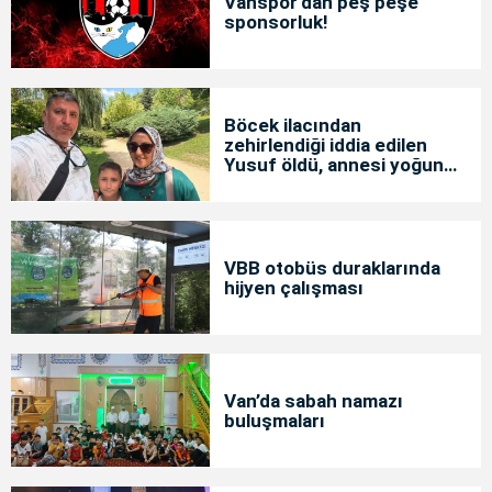
Vanspor'dan peş peşe
sponsorluk!
Böcek ilacından
zehirlendiği iddia edilen
Yusuf öldü, annesi yoğun
bakımda
VBB otobüs duraklarında
hijyen çalışması
Van’da sabah namazı
buluşmaları