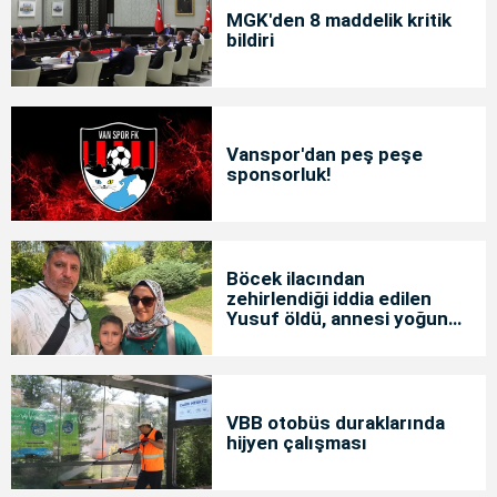
MGK'den 8 maddelik kritik
bildiri
Vanspor'dan peş peşe
sponsorluk!
Böcek ilacından
zehirlendiği iddia edilen
Yusuf öldü, annesi yoğun
bakımda
VBB otobüs duraklarında
hijyen çalışması