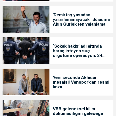
'Demirtaş yasadan
yararlanamayacak' iddiasına
Akın Gürlek'ten yalanlama
‘Sokak hakkı’ adı altında
haraç isteyen suç
örgütüne operasyon: 24
tutuklama
Yeni sezonda Akhisar
mesaisi! Vanspor'dan resmi
imza
VBB geleneksel kilim
dokumacılığını geleceğe