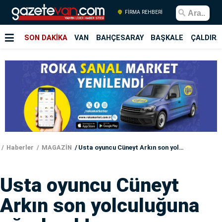
FİRMA REHBERİ
SON DAKİKA
VAN
BAHÇESARAY
BAŞKALE
ÇALDIRA
Haberler
MAGAZİN
Usta oyuncu Cüneyt Arkın son yolculuğuna uğurlandı!
Usta oyuncu Cüneyt
Arkın son yolculuğuna