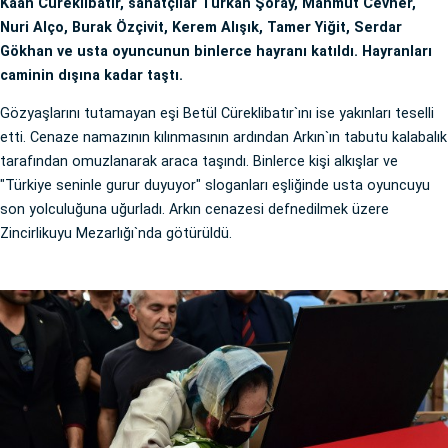
Kaan Cüreklibatır, sanatçılar Türkan Şoray, Mahmut Cevher,
Nuri Alço, Burak Özçivit, Kerem Alışık, Tamer Yiğit, Serdar
Gökhan ve usta oyuncunun binlerce hayranı katıldı. Hayranları
caminin dışına kadar taştı.
Gözyaşlarını tutamayan eşi Betül Cüreklibatır`ını ise yakınları teselli
etti. Cenaze namazının kılınmasının ardından Arkın`ın tabutu kalabalık
tarafından omuzlanarak araca taşındı. Binlerce kişi alkışlar ve
"Türkiye seninle gurur duyuyor" sloganları eşliğinde usta oyuncuyu
son yolculuğuna uğurladı. Arkın cenazesi defnedilmek üzere
Zincirlikuyu Mezarlığı`nda götürüldü.