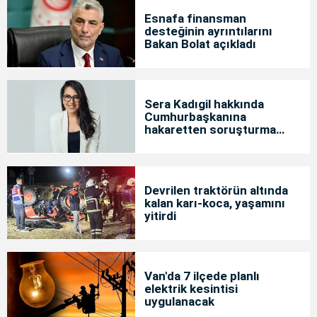
Esnafa finansman
desteğinin ayrıntılarını
Bakan Bolat açıkladı
Sera Kadıgil hakkında
Cumhurbaşkanına
hakaretten soruşturma
başlatıldı
Devrilen traktörün altında
kalan karı-koca, yaşamını
yitirdi
Van'da 7 ilçede planlı
elektrik kesintisi
uygulanacak