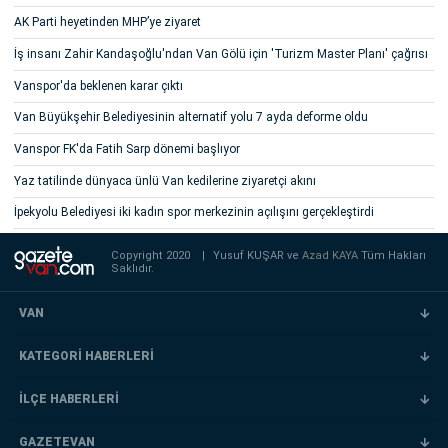
AK Parti heyetinden MHP’ye ziyaret
İş insanı Zahir Kandaşoğlu'ndan Van Gölü için 'Turizm Master Planı' çağrısı
Vanspor'da beklenen karar çıktı
Van Büyükşehir Belediyesinin alternatif yolu 7 ayda deforme oldu
Vanspor FK'da Fatih Sarp dönemi başlıyor
Yaz tatilinde dünyaca ünlü Van kedilerine ziyaretçi akını
İpekyolu Belediyesi iki kadın spor merkezinin açılışını gerçekleştirdi
Copyright 2020
|
Yusuf KUŞAR ve
Azad KAYA
Tüm Hakları
Saklıdır.
VAN
KATEGORİ HABERLERİ
İLÇE HABERLERİ
GAZETEVAN