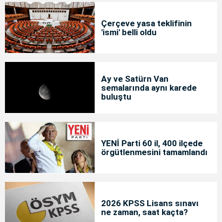
Çerçeve yasa teklifinin
'ismi' belli oldu
Ay ve Satürn Van
semalarında aynı karede
buluştu
YENİ Parti 60 il, 400 ilçede
örgütlenmesini tamamlandı
2026 KPSS Lisans sınavı
ne zaman, saat kaçta?