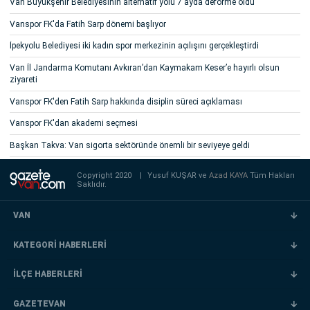
Van Büyükşehir Belediyesinin alternatif yolu 7 ayda deforme oldu
Vanspor FK'da Fatih Sarp dönemi başlıyor
İpekyolu Belediyesi iki kadın spor merkezinin açılışını gerçekleştirdi
Van İl Jandarma Komutanı Avkıran’dan Kaymakam Keser’e hayırlı olsun
ziyareti
Vanspor FK'den Fatih Sarp hakkında disiplin süreci açıklaması
Vanspor FK'dan akademi seçmesi
Başkan Takva: Van sigorta sektöründe önemli bir seviyeye geldi
Copyright 2020
|
Yusuf KUŞAR ve
Azad KAYA
Tüm Hakları
Saklıdır.
VAN
KATEGORİ HABERLERİ
İLÇE HABERLERİ
GAZETEVAN