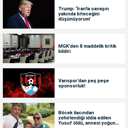
Trump: ‘İran'la savaşın
yakında biteceğini
düşünüyorum’
MGK'den 8 maddelik kritik
bildiri
Vanspor'dan peş peşe
sponsorluk!
Böcek ilacından
zehirlendiği iddia edilen
Yusuf öldü, annesi yoğun
bakımda