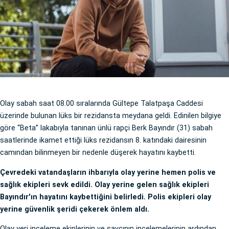
Olay sabah saat 08.00 sıralarında Gültepe Talatpaşa Caddesi
üzerinde bulunan lüks bir rezidansta meydana geldi. Edinilen bilgiye
göre “Beta” lakabıyla tanınan ünlü rapçi Berk Bayındır (31) sabah
saatlerinde ikamet ettiği lüks rezidansın 8. katındaki dairesinin
camından bilinmeyen bir nedenle düşerek hayatını kaybetti.
Çevredeki vatandaşların ihbarıyla olay yerine hemen polis ve
sağlık ekipleri sevk edildi. Olay yerine gelen sağlık ekipleri
Bayındır'ın hayatını kaybettiğini belirledi. Polis ekipleri olay
yerine güvenlik şeridi çekerek önlem aldı.
Olay yeri inceleme ekiplerinin ve savcının incelemelerinin ardından