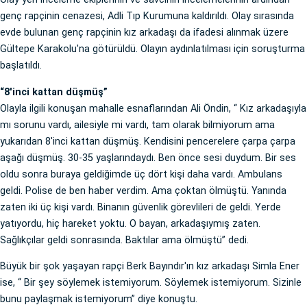
genç rapçinin cenazesi, Adli Tıp Kurumuna kaldırıldı. Olay sırasında
evde bulunan genç rapçinin kız arkadaşı da ifadesi alınmak üzere
Gültepe Karakolu'na götürüldü. Olayın aydınlatılması için soruşturma
başlatıldı.
“8'inci kattan düşmüş”
Olayla ilgili konuşan mahalle esnaflarından Ali Öndin, “ Kız arkadaşıyla
mı sorunu vardı, ailesiyle mi vardı, tam olarak bilmiyorum ama
yukarıdan 8'inci kattan düşmüş. Kendisini pencerelere çarpa çarpa
aşağı düşmüş. 30-35 yaşlarındaydı. Ben önce sesi duydum. Bir ses
oldu sonra buraya geldiğimde üç dört kişi daha vardı. Ambulans
geldi. Polise de ben haber verdim. Ama çoktan ölmüştü. Yanında
zaten iki üç kişi vardı. Binanın güvenlik görevlileri de geldi. Yerde
yatıyordu, hiç hareket yoktu. O bayan, arkadaşıymış zaten.
Sağlıkçılar geldi sonrasında. Baktılar ama ölmüştü” dedi.
Büyük bir şok yaşayan rapçi Berk Bayındır'ın kız arkadaşı Simla Ener
ise, “ Bir şey söylemek istemiyorum. Söylemek istemiyorum. Sizinle
bunu paylaşmak istemiyorum” diye konuştu.