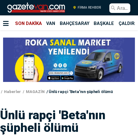
FİRMA REHBERİ
SON DAKİKA
VAN
BAHÇESARAY
BAŞKALE
ÇALDIRA
Haberler
MAGAZİN
Ünlü rapçi 'Beta'nın şüpheli ölümü
Ünlü rapçi 'Beta'nın
şüpheli ölümü