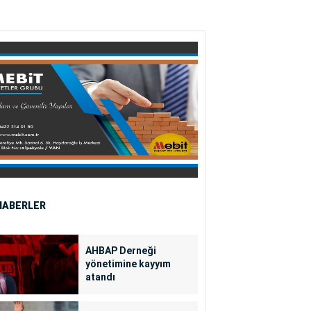
HABERLER
AHBAP Derneği
yönetimine kayyım
atandı