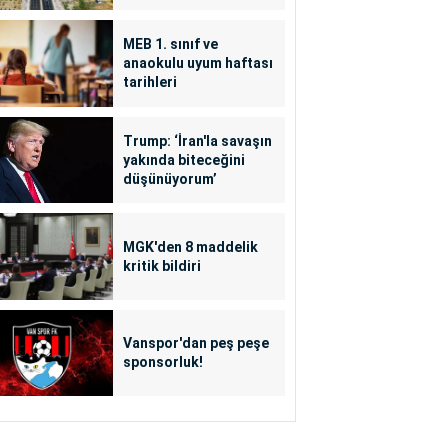
MEB 1. sınıf ve
anaokulu uyum haftası
tarihleri
Trump: ‘İran'la savaşın
yakında biteceğini
düşünüyorum’
MGK'den 8 maddelik
kritik bildiri
Vanspor'dan peş peşe
sponsorluk!