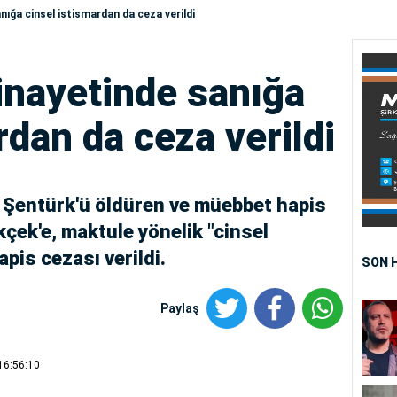
nığa cinsel istismardan da ceza verildi
inayetinde sanığa
rdan da ceza verildi
a Şentürk'ü öldüren ve müebbet hapis
çek'e, maktule yönelik "cinsel
apis cezası verildi.
SON 
Paylaş
16:56:10