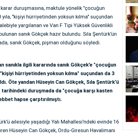
 karar duruşmasına, maktule yönelik "çocuğun
 yıla, "kişiyi hürriyetinden yoksun kılma" suçundan
talebiyle yargılanan ve Van F Tipi Yüksek Güvenlikli
bulunan sanık Gökçek hazır bulundu. Sıla Şentürk'ün
ada, sanık Gökçek, pişman olduğunu söyledi.
n sanıkla ilgili kararında sanık Gökçek’e "çocuğun
, "kişiyi hürriyetinden yoksun kılma" suçundan da 3
rıldı. Öte yandan Hüseyin Can Gökçek, Sıla Şentürk’ü
 tarihindeki duruşmada da "çocuğa karşı kasten
ebbet hapse çarptırılmıştı.
rk'ü ailesiyle yaşadığı Yalı Mahallesi'ndeki evinde 16
düren Hüseyin Can Gökçek, Ordu-Giresun Havalimanı