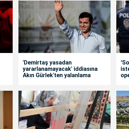
'Demirtaş yasadan
‘So
yararlanamayacak' iddiasına
is
Akın Gürlek'ten yalanlama
op