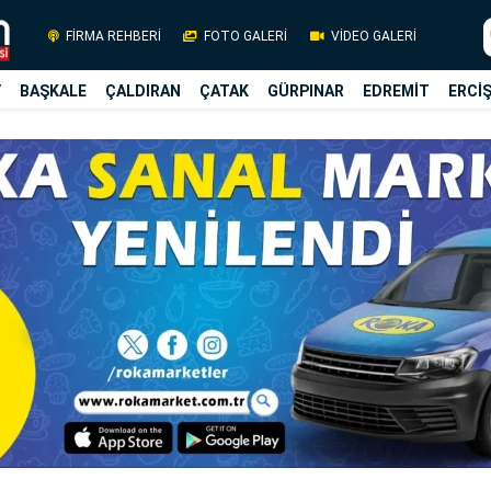
FİRMA REHBERİ
FOTO GALERİ
VİDEO GALERİ
Y
BAŞKALE
ÇALDIRAN
ÇATAK
GÜRPINAR
EDREMİT
ERCİ