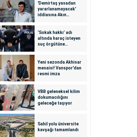
'Demirtaş yasadan
yararlanamayacak'
iddiasına Akın
Gürlek'ten yalanlama
‘Sokak hakkı’ adı
altında haraç isteyen
suç örgütüne
operasyon: 24
tutuklama
Yeni sezonda Akhisar
mesaisi! Vanspor'dan
resmi imza
VBB geleneksel kilim
dokumacılığını
geleceğe taşıyor
Sahil yolu üniversite
kavşağı tamamlandı