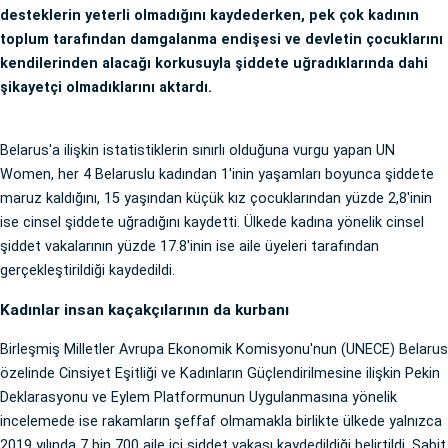
desteklerin yeterli olmadığını kaydederken, pek çok kadının
toplum tarafından damgalanma endişesi ve devletin çocuklarını
kendilerinden alacağı korkusuyla şiddete uğradıklarında dahi
şikayetçi olmadıklarını aktardı.
Belarus'a ilişkin istatistiklerin sınırlı olduğuna vurgu yapan UN
Women, her 4 Belaruslu kadından 1'inin yaşamları boyunca şiddete
maruz kaldığını, 15 yaşından küçük kız çocuklarından yüzde 2,8'inin
ise cinsel şiddete uğradığını kaydetti. Ülkede kadına yönelik cinsel
şiddet vakalarının yüzde 17.8'inin ise aile üyeleri tarafından
gerçekleştirildiği kaydedildi.
Kadınlar insan kaçakçılarının da kurbanı
Birleşmiş Milletler Avrupa Ekonomik Komisyonu'nun (UNECE) Belarus
özelinde Cinsiyet Eşitliği ve Kadınların Güçlendirilmesine ilişkin Pekin
Deklarasyonu ve Eylem Platformunun Uygulanmasına yönelik
incelemede ise rakamların şeffaf olmamakla birlikte ülkede yalnızca
2019 yılında 7 bin 700 aile içi şiddet vakası kaydedildiği belirtildi. Sabit