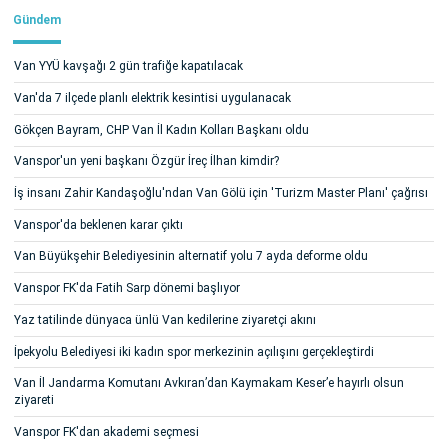
Gündem
Van YYÜ kavşağı 2 gün trafiğe kapatılacak
Van'da 7 ilçede planlı elektrik kesintisi uygulanacak
Gökçen Bayram, CHP Van İl Kadın Kolları Başkanı oldu
Vanspor'un yeni başkanı Özgür İreç İlhan kimdir?
İş insanı Zahir Kandaşoğlu'ndan Van Gölü için 'Turizm Master Planı' çağrısı
Vanspor'da beklenen karar çıktı
Van Büyükşehir Belediyesinin alternatif yolu 7 ayda deforme oldu
Vanspor FK'da Fatih Sarp dönemi başlıyor
Yaz tatilinde dünyaca ünlü Van kedilerine ziyaretçi akını
İpekyolu Belediyesi iki kadın spor merkezinin açılışını gerçekleştirdi
Van İl Jandarma Komutanı Avkıran’dan Kaymakam Keser’e hayırlı olsun
ziyareti
Vanspor FK'dan akademi seçmesi