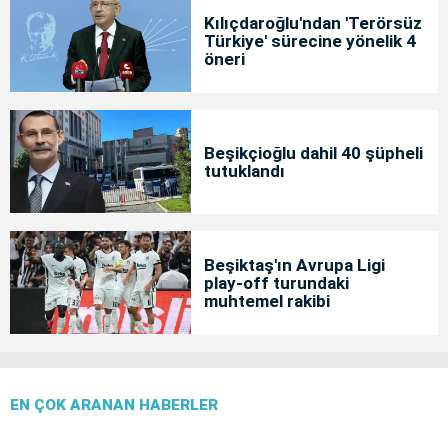
Kılıçdaroğlu'ndan 'Terörsüz
Türkiye' sürecine yönelik 4
öneri
Beşikçioğlu dahil 40 şüpheli
tutuklandı
Beşiktaş'ın Avrupa Ligi
play-off turundaki
muhtemel rakibi
EN ÇOK ARANAN HABERLER