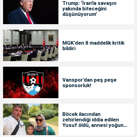
Trump: ‘İran'la savaşın
yakında biteceğini
düşünüyorum’
MGK'den 8 maddelik kritik
bildiri
Vanspor'dan peş peşe
sponsorluk!
Böcek ilacından
zehirlendiği iddia edilen
Yusuf öldü, annesi yoğun
bakımda