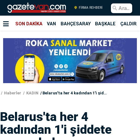
FİRMA REHBERİ
SON DAKİKA
VAN
BAHÇESARAY
BAŞKALE
ÇALDIRA
Haberler
KADIN
Belarus'ta her 4 kadından 1'i şiddete maruz kalıyor
Belarus'ta her 4
kadından 1'i şiddete