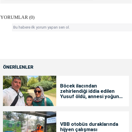
YORUMLAR (0)
Bu habere ilk yorum yapan sen ol.
ÖNERİLENLER
Böcek ilacından
zehirlendiği iddia edilen
Yusuf öldü, annesi yoğun
bakımda
VBB otobüs duraklarında
hijyen çalışması