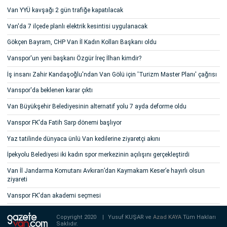
Van YYÜ kavşağı 2 gün trafiğe kapatılacak
Van'da 7 ilçede planlı elektrik kesintisi uygulanacak
Gökçen Bayram, CHP Van İl Kadın Kolları Başkanı oldu
Vanspor'un yeni başkanı Özgür İreç İlhan kimdir?
İş insanı Zahir Kandaşoğlu'ndan Van Gölü için 'Turizm Master Planı' çağrısı
Vanspor'da beklenen karar çıktı
Van Büyükşehir Belediyesinin alternatif yolu 7 ayda deforme oldu
Vanspor FK'da Fatih Sarp dönemi başlıyor
Yaz tatilinde dünyaca ünlü Van kedilerine ziyaretçi akını
İpekyolu Belediyesi iki kadın spor merkezinin açılışını gerçekleştirdi
Van İl Jandarma Komutanı Avkıran’dan Kaymakam Keser’e hayırlı olsun
ziyareti
Vanspor FK'dan akademi seçmesi
Copyright 2020
|
Yusuf KUŞAR ve
Azad KAYA
Tüm Hakları
Saklıdır.