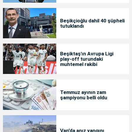
Beşikçioğlu dahil 40 şüpheli
tutuklandı
Beşiktaş'ın Avrupa Ligi
play-off turundaki
muhtemel rakibi
Temmuz ayının zam
şampiyonu belli oldu
Van’da anız yangını