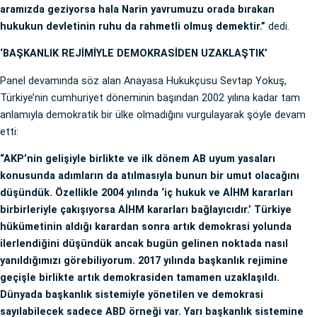
aramızda geziyorsa hala Narin yavrumuzu orada bırakan
hukukun devletinin ruhu da rahmetli olmuş demektir.”
dedi.
‘BAŞKANLIK REJİMİYLE DEMOKRASİDEN UZAKLAŞTIK’
Panel devamında söz alan Anayasa Hukukçusu Sevtap Yokuş,
Türkiye’nin cumhuriyet döneminin başından 2002 yılına kadar tam
anlamıyla demokratik bir ülke olmadığını vurgulayarak şöyle devam
etti:
“AKP’nin gelişiyle birlikte ve ilk dönem AB uyum yasaları
konusunda adımların da atılmasıyla bunun bir umut olacağını
düşündük. Özellikle 2004 yılında ‘iç hukuk ve AİHM kararları
birbirleriyle çakışıyorsa AİHM kararları bağlayıcıdır.’ Türkiye
hükümetinin aldığı karardan sonra artık demokrasi yolunda
ilerlendiğini düşündük ancak bugün gelinen noktada nasıl
yanıldığımızı görebiliyorum. 2017 yılında başkanlık rejimine
geçişle birlikte artık demokrasiden tamamen uzaklaşıldı.
Dünyada başkanlık sistemiyle yönetilen ve demokrasi
sayılabilecek sadece ABD örneği var. Yarı başkanlık sistemine