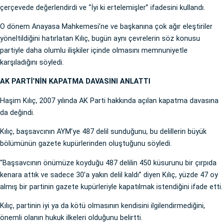
çerçevede değerlendirdi ve “İyi ki ertelemişler” ifadesini kullandı.
O dönem Anayasa Mahkemesi’ne ve başkanına çok ağır eleştiriler
yöneltildiğini hatırlatan Kılıç, bugün aynı çevrelerin söz konusu
partiyle daha olumlu ilişkiler içinde olmasını memnuniyetle
karşıladığını söyledi.
AK PARTİ’NİN KAPATMA DAVASINI ANLATTI
Haşim Kılıç, 2007 yılında AK Parti hakkında açılan kapatma davasına
da değindi.
Kılıç, başsavcının AYM’ye 487 delil sunduğunu, bu delillerin büyük
bölümünün gazete kupürlerinden oluştuğunu söyledi.
“Başsavcının önümüze koyduğu 487 delilin 450 küsurunu bir çırpıda
kenara attık ve sadece 30’a yakın delil kaldı” diyen Kılıç, yüzde 47 oy
almış bir partinin gazete kupürleriyle kapatılmak istendiğini ifade etti.
Kılıç, partinin iyi ya da kötü olmasının kendisini ilgilendirmediğini,
önemli olanın hukuk ilkeleri olduğunu belirtti.