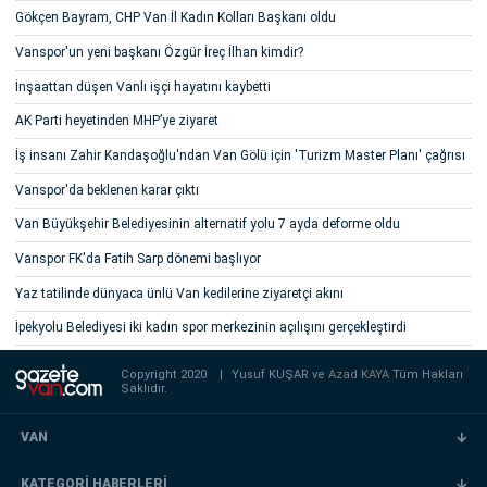
Gökçen Bayram, CHP Van İl Kadın Kolları Başkanı oldu
Vanspor'un yeni başkanı Özgür İreç İlhan kimdir?
İnşaattan düşen Vanlı işçi hayatını kaybetti
AK Parti heyetinden MHP’ye ziyaret
İş insanı Zahir Kandaşoğlu'ndan Van Gölü için 'Turizm Master Planı' çağrısı
Vanspor'da beklenen karar çıktı
Van Büyükşehir Belediyesinin alternatif yolu 7 ayda deforme oldu
Vanspor FK'da Fatih Sarp dönemi başlıyor
Yaz tatilinde dünyaca ünlü Van kedilerine ziyaretçi akını
İpekyolu Belediyesi iki kadın spor merkezinin açılışını gerçekleştirdi
Copyright 2020
|
Yusuf KUŞAR ve
Azad KAYA
Tüm Hakları
Saklıdır.
VAN
KATEGORİ HABERLERİ