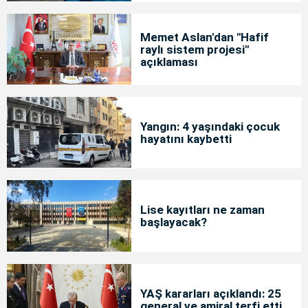
Memet Aslan'dan "Hafif
raylı sistem projesi"
açıklaması
Yangın: 4 yaşındaki çocuk
hayatını kaybetti
Lise kayıtları ne zaman
başlayacak?
YAŞ kararları açıklandı: 25
general ve amiral terfi etti