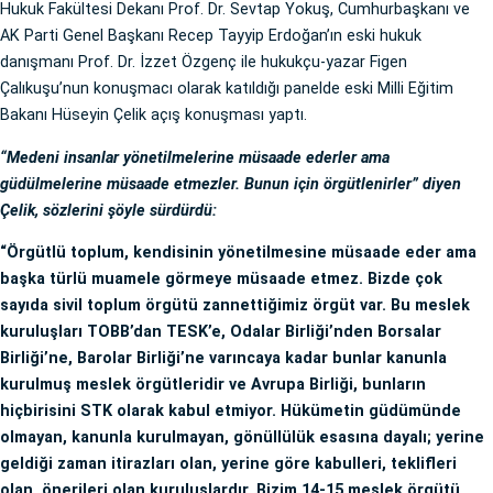
Hukuk Fakültesi Dekanı Prof. Dr. Sevtap Yokuş, Cumhurbaşkanı ve
AK Parti Genel Başkanı Recep Tayyip Erdoğan’ın eski hukuk
danışmanı Prof. Dr. İzzet Özgenç ile hukukçu-yazar Figen
Çalıkuşu’nun konuşmacı olarak katıldığı panelde eski Milli Eğitim
Bakanı Hüseyin Çelik açış konuşması yaptı.
“Medeni insanlar yönetilmelerine müsaade ederler ama
güdülmelerine müsaade etmezler. Bunun için örgütlenirler” diyen
Çelik, sözlerini şöyle sürdürdü:
“Örgütlü toplum, kendisinin yönetilmesine müsaade eder ama
başka türlü muamele görmeye müsaade etmez. Bizde çok
sayıda sivil toplum örgütü zannettiğimiz örgüt var. Bu meslek
kuruluşları TOBB’dan TESK’e, Odalar Birliği’nden Borsalar
Birliği’ne, Barolar Birliği’ne varıncaya kadar bunlar kanunla
kurulmuş meslek örgütleridir ve Avrupa Birliği, bunların
hiçbirisini STK olarak kabul etmiyor. Hükümetin güdümünde
olmayan, kanunla kurulmayan, gönüllülük esasına dayalı; yerine
geldiği zaman itirazları olan, yerine göre kabulleri, teklifleri
olan, önerileri olan kuruluşlardır. Bizim 14-15 meslek örgütü