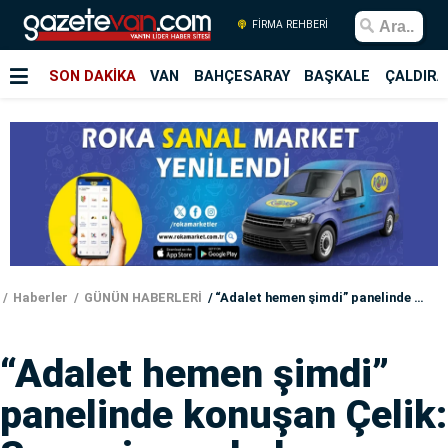
FİRMA REHBERİ
SON DAKİKA
VAN
BAHÇESARAY
BAŞKALE
ÇALDIRA
Haberler
GÜNÜN HABERLERİ
“Adalet hemen şimdi” panelinde konuşan Çelik: Susan insan hak iddiasında bulunamaz
“Adalet hemen şimdi”
panelinde konuşan Çelik: