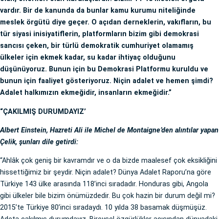
vardır. Bir de kanunda da bunlar kamu kurumu niteliğinde
meslek örgütü diye geçer. O açıdan derneklerin, vakıfların, bu
tür siyasi inisiyatiflerin, platformların bizim gibi demokrasi
sancısı çeken, bir türlü demokratik cumhuriyet olamamış
ülkeler için ekmek kadar, su kadar ihtiyaç olduğunu
düşünüyoruz. Bunun için bu Demokrasi Platformu kuruldu ve
bunun için faaliyet gösteriyoruz. Niçin adalet ve hemen şimdi?
Adalet halkımızın ekmeğidir, insanların ekmeğidir.”
“ÇAKILMIŞ DURUMDAYIZ’
Albert Einstein, Hazreti Ali ile Michel de Montaigne’den alıntılar yapan
Çelik, şunları dile getirdi:
“Ahlâk çok geniş bir kavramdır ve o da bizde maalesef çok eksikliğini
hissettiğimiz bir şeydir. Niçin adalet? Dünya Adalet Raporu’na göre
Türkiye 143 ülke arasında 118’inci sıradadır. Honduras gibi, Angola
gibi ülkeler bile bizim önümüzdedir. Bu çok hazin bir durum değil mi?
2015’te Türkiye 80’inci sıradaydı. 10 yılda 38 basamak düşmüşüz.