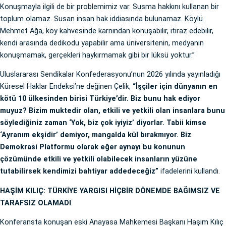
Konuşmayla ilgili de bir problemimiz var. Susma hakkını kullanan bir
toplum olamaz. Susan insan hak iddiasında bulunamaz. Köylü
Mehmet Ağa, köy kahvesinde karnından konuşabilir, itiraz edebilir,
kendi arasında dedikodu yapabilir ama üniversitenin, medyanın
konuşmamak, gerçekleri haykırmamak gibi bir lüksü yoktur.”
Uluslararası Sendikalar Konfederasyonu’nun 2026 yılında yayınladığı
Küresel Haklar Endeksi’ne değinen Çelik,
“İşçiler için dünyanın en
kötü 10 ülkesinden birisi Türkiye’dir. Biz bunu hak ediyor
muyuz? Bizim muktedir olan, etkili ve yetkili olan insanlara bunu
söylediğiniz zaman ‘Yok, biz çok iyiyiz’ diyorlar. Tabii kimse
‘Ayranım ekşidir’ demiyor, mangalda kül bırakmıyor. Biz
Demokrasi Platformu olarak eğer aynayı bu konunun
çözümünde etkili ve yetkili olabilecek insanların yüzüne
tutabilirsek kendimizi bahtiyar addedeceğiz”
ifadelerini kullandı.
HAŞİM KILIÇ: TÜRKİYE YARGISI HİÇBİR DÖNEMDE BAĞIMSIZ VE
TARAFSIZ OLAMADI
Konferansta konuşan eski Anayasa Mahkemesi Başkanı Haşim Kılıç