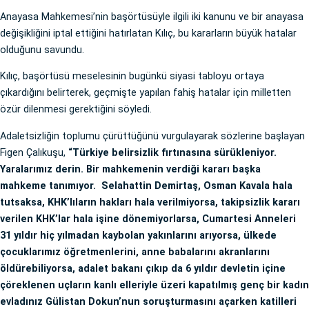
Anayasa Mahkemesi’nin başörtüsüyle ilgili iki kanunu ve bir anayasa
değişikliğini iptal ettiğini hatırlatan Kılıç, bu kararların büyük hatalar
olduğunu savundu.
Kılıç, başörtüsü meselesinin bugünkü siyasi tabloyu ortaya
çıkardığını belirterek, geçmişte yapılan fahiş hatalar için milletten
özür dilenmesi gerektiğini söyledi.
Adaletsizliğin toplumu çürüttüğünü vurgulayarak sözlerine başlayan
Figen Çalıkuşu,
“Türkiye belirsizlik fırtınasına sürükleniyor.
Yaralarımız derin. Bir mahkemenin verdiği kararı başka
mahkeme tanımıyor. Selahattin Demirtaş, Osman Kavala hala
tutsaksa, KHK’lıların hakları hala verilmiyorsa, takipsizlik kararı
verilen KHK’lar hala işine dönemiyorlarsa, Cumartesi Anneleri
31 yıldır hiç yılmadan kaybolan yakınlarını arıyorsa, ülkede
çocuklarımız öğretmenlerini, anne babalarını akranlarını
öldürebiliyorsa, adalet bakanı çıkıp da 6 yıldır devletin içine
çöreklenen uçların kanlı elleriyle üzeri kapatılmış genç bir kadın
evladınız Gülistan Dokun’nun soruşturmasını açarken katilleri