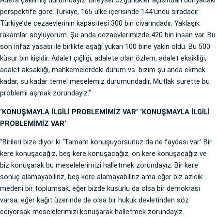
Adeta çakılmış durumdayız. Bireysel özgürlükler açısından dünyadaki
perspektife göre Türkiye, 165 ülke içerisinde 144’üncü sıradadır.
Türkiye’de cezaevlerinin kapasitesi 300 bin civarındadır. Yaklaşık
rakamlar söylüyorum. Şu anda cezaevlerimizde 420 bin insan var. Bu
son infaz yasası ile birlikte aşağı yukarı 100 bine yakın oldu. Bu 500
küsur bin kişidir. Adalet çığlığı, adalete olan özlem, adalet eksikliği,
adalet aksaklığı, mahkemelerdeki durum vs. bizim şu anda ekmek
kadar, su kadar temel meselemiz durumundadır. Mutlak surette bu
problemi aşmak zorundayız.”
‘KONUŞMAYLA İLGİLİ PROBLEMİMİZ VAR’ ‘KONUŞMAYLA İLGİLİ
PROBLEMİMİZ VAR’
“Birileri bize diyor ki ‘Tamam konuşuyorsunuz da ne faydası var.’ Bir
kere konuşacağız, beş kere konuşacağız, on kere konuşacağız ve
biz konuşarak bu meselelerimizi halletmek zorundayız. Bir kere
sonuç alamayabiliriz, beş kere alamayabiliriz ama eğer biz azıcık
medeni bir toplumsak, eğer bizde kusurlu da olsa bir demokrasi
varsa, eğer kağıt üzerinde de olsa bir hukuk devletinden söz
ediyorsak meselelerimizi konuşarak halletmek zorundayız.