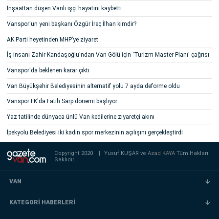
İnşaattan düşen Vanlı işçi hayatını kaybetti
Vanspor'un yeni başkanı Özgür İreç İlhan kimdir?
AK Parti heyetinden MHP’ye ziyaret
İş insanı Zahir Kandaşoğlu'ndan Van Gölü için 'Turizm Master Planı' çağrısı
Vanspor'da beklenen karar çıktı
Van Büyükşehir Belediyesinin alternatif yolu 7 ayda deforme oldu
Vanspor FK'da Fatih Sarp dönemi başlıyor
Yaz tatilinde dünyaca ünlü Van kedilerine ziyaretçi akını
İpekyolu Belediyesi iki kadın spor merkezinin açılışını gerçekleştirdi
Copyright 2020
|
Yusuf KUŞAR ve
Azad KAYA
Tüm Hakları
Saklıdır.
VAN
KATEGORİ HABERLERİ