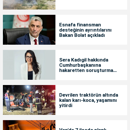
Esnafa finansman
desteğinin ayrıntılarını
Bakan Bolat açıkladı
Sera Kadıgil hakkında
Cumhurbaşkanına
hakaretten soruşturma
başlatıldı
Devrilen traktörün altında
kalan karı-koca, yaşamını
yitirdi
Van'da 7 ilçede planlı