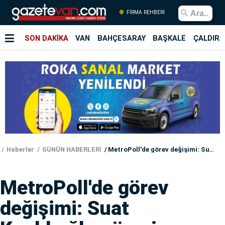
FİRMA REHBERİ
SON DAKİKA
VAN
BAHÇESARAY
BAŞKALE
ÇALDIRA
Haberler
GÜNÜN HABERLERİ
MetroPoll'de görev değişimi: Suat Kınıklıoğlu görevi devraldı
MetroPoll'de görev
değişimi: Suat