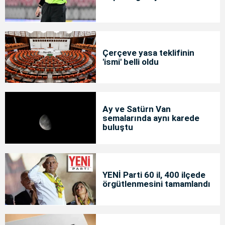
Çerçeve yasa teklifinin
'ismi' belli oldu
Ay ve Satürn Van
semalarında aynı karede
buluştu
YENİ Parti 60 il, 400 ilçede
örgütlenmesini tamamlandı