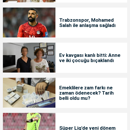
Trabzonspor, Mohamed
Salah ile anlaşma sağladı
Ev kavgası kanlı bitti: Anne
ve iki çocuğu bıçaklandı
Emeklilere zam farkı ne
zaman ödenecek? Tarih
belli oldu mu?
Süper Lig'de yeni dönem