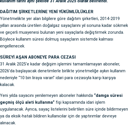
kullanım tarihi aynı şekilde 31 Aralık 2025 olarak belirlendi.
DAĞITIM ŞİRKETLERİNE YENİ YÜKÜMLÜLÜKLER
Yönetmelikte yer alan bilgilere göre dağıtım şirketleri, 2014-2019
yılları arasında üretilen doğalgaz sayaçlarını yıl sonuna kadar sökmek
ve geçerli muayenesi bulunan yeni sayaçlarla değiştirmek zorunda.
Böylece kullanım süresi dolmuş sayaçların sistemde kalması
engellenecek.
SÜREYİ AŞAN ABONEYE PARA CEZASI
31 Aralık 2025’e kadar değişim işlemini tamamlamayan aboneler,
2026’da başlayacak denetimlerle birlikte yönetmeliğe aykırı kullanım
nedeniyle “10 bin liraya varan” idari para cezasıyla karşı karşıya
kalacak.
Yeni yılda sayacını yenilemeyen aboneler hakkında
“damga süresi
geçmiş ölçü aleti kullanma”
fişi kapsamında idari işlem
uygulanacak. Ayrıca, sayaç listelerini belirtilen süre içinde bildirmeyen
ya da eksik-hatalı bildiren kullanıcılar için de yaptırımlar devreye
alınacak.