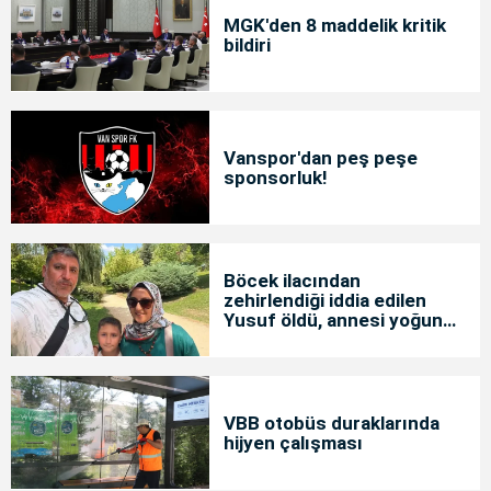
MGK'den 8 maddelik kritik
bildiri
Vanspor'dan peş peşe
sponsorluk!
Böcek ilacından
zehirlendiği iddia edilen
Yusuf öldü, annesi yoğun
bakımda
VBB otobüs duraklarında
hijyen çalışması