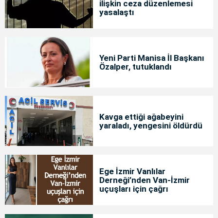
ilişkin ceza düzenlemesi
yasalaştı
Yeni Parti Manisa İl Başkanı
Özalper, tutuklandı
Kavga ettiği ağabeyini
yaraladı, yengesini öldürdü
Ege İzmir Vanlılar
Derneği’nden Van-İzmir
uçuşları için çağrı