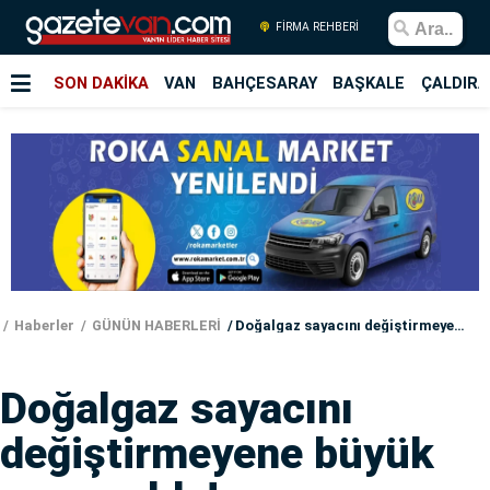
FİRMA REHBERİ
SON DAKİKA
VAN
BAHÇESARAY
BAŞKALE
ÇALDIRA
Haberler
GÜNÜN HABERLERİ
Doğalgaz sayacını değiştirmeyene büyük ceza yolda!
Doğalgaz sayacını
değiştirmeyene büyük