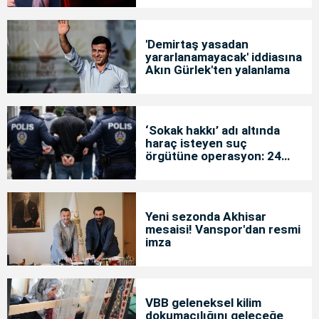
'Demirtaş yasadan
yararlanamayacak' iddiasına
Akın Gürlek'ten yalanlama
‘Sokak hakkı’ adı altında
haraç isteyen suç
örgütüne operasyon: 24
tutuklama
Yeni sezonda Akhisar
mesaisi! Vanspor'dan resmi
imza
VBB geleneksel kilim
dokumacılığını geleceğe