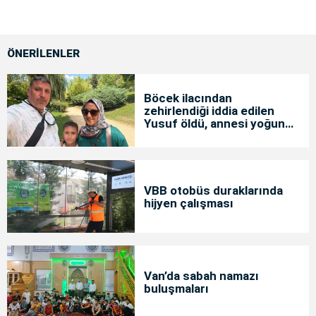
ÖNERİLENLER
Böcek ilacından
zehirlendiği iddia edilen
Yusuf öldü, annesi yoğun
bakımda
VBB otobüs duraklarında
hijyen çalışması
Van’da sabah namazı
buluşmaları