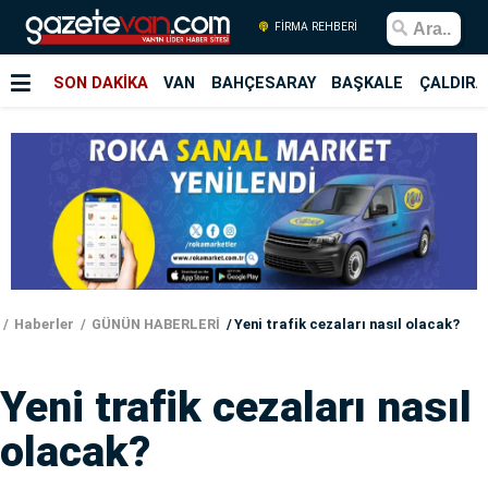
FİRMA REHBERİ
SON DAKİKA
VAN
BAHÇESARAY
BAŞKALE
ÇALDIRA
Haberler
GÜNÜN HABERLERİ
Yeni trafik cezaları nasıl olacak?
Yeni trafik cezaları nasıl
olacak?