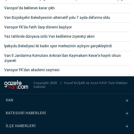
Vanspor'da beklenen karar çıktı
Van Büyükşehir Belediyesinin alternatif yolu 7 ayda deforme oldu
Vanspor FK'da Fatih Sarp dönemi başlıyor
Yaz tatilinde dünyaca ünlü Van kedilerine ziyaretçi akını
İpekyolu Belediyesi iki kadın spor merkezinin açılışını gerçekleştirdi
Van İl Jandarma Komutanı Avkıran’dan Kaymakam Keser’e hayırlı olsun
ziyareti
Vanspor FK'dan akademi seçmesi
Copyright 2020
|
Yusuf KUŞAR ve
Azad KAYA
Tüm Hakları
Saklıdır.
VAN
KATEGORİ HABERLERİ
İLÇE HABERLERİ