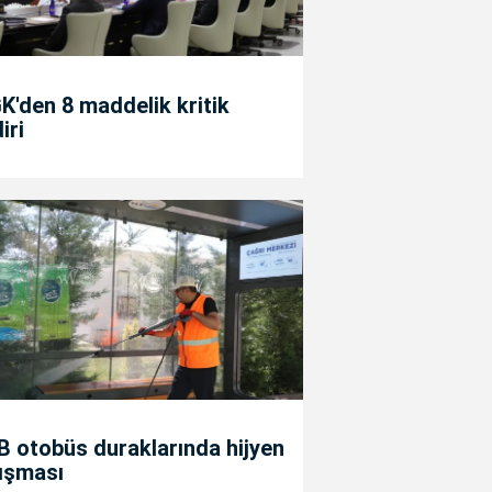
'den 8 maddelik kritik
diri
 otobüs duraklarında hijyen
ışması