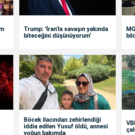
um
Trump: ‘İran'la savaşın yakında
MGK
biteceğini düşünüyorum’
bil
Böcek ilacından zehirlendiği
VBB
iddia edilen Yusuf öldü, annesi
çal
yoğun bakımda