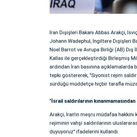
İran Dışişleri Bakanı Abbas Arakçi, İsv
Johann Wadephul, İngiltere Dışişleri B
Noel Barrot ve Avrupa Birliği (AB) Dış İ
Kallas ile gerçekleştirdiği Birleşmiş 
ardından İran basınına açıklamalarda bulu
tepki göstererek, "Siyonist rejim saldırı
sürdüğü müddetçe hiçbir tarafla müz
"İsrail saldırılarının kınanmamasında
Arakçi, İran’ın meşru müdafaa hakkını 
rejiminin vahşi saldırılarının uluslar
duyuyoruz" ifadelerini kullandı.