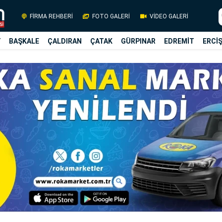
FİRMA REHBERİ
FOTO GALERİ
VİDEO GALERİ
Y
BAŞKALE
ÇALDIRAN
ÇATAK
GÜRPINAR
EDREMİT
ERCİ