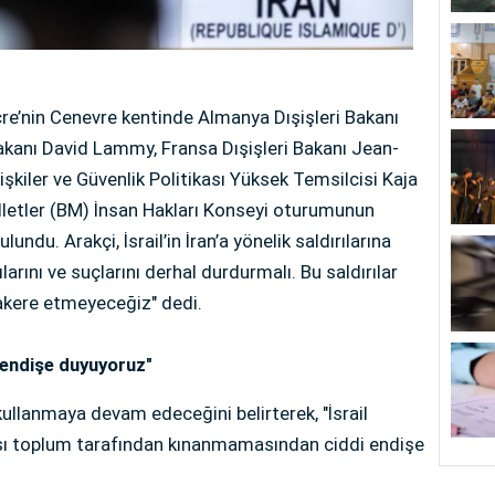
içre’nin Cenevre kentinde Almanya Dışişleri Bakanı
akanı David Lammy, Fransa Dışişleri Bakanı Jean-
lişkiler ve Güvenlik Politikası Yüksek Temsilcisi Kaja
Milletler (BM) İnsan Hakları Konseyi oturumunun
ndu. Arakçi, İsrail’in İran’a yönelik saldırılarına
larını ve suçlarını derhal durdurmalı. Bu saldırılar
akere etmeyeceğiz" dedi.
n endişe duyuyoruz"
kullanmaya devam edeceğini belirterek, "İsrail
arası toplum tarafından kınanmamasından ciddi endişe