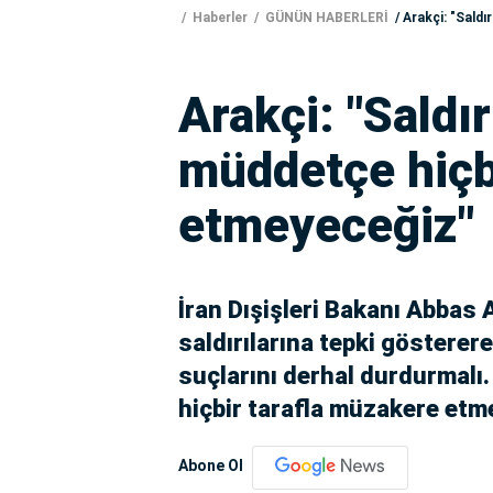
Haberler
GÜNÜN HABERLERİ
Arakçi: "Sald
Arakçi: "Saldı
müddetçe hiçb
etmeyeceğiz"
İran Dışişleri Bakanı Abbas Ar
saldırılarına tepki göstererek
suçlarını derhal durdurmalı
hiçbir tarafla müzakere etm
Abone Ol