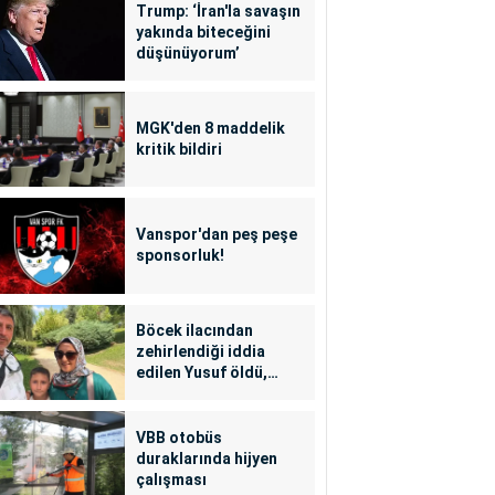
Trump: ‘İran'la savaşın
yakında biteceğini
düşünüyorum’
MGK'den 8 maddelik
kritik bildiri
Vanspor'dan peş peşe
sponsorluk!
Böcek ilacından
zehirlendiği iddia
edilen Yusuf öldü,
annesi yoğun bakımda
VBB otobüs
duraklarında hijyen
çalışması