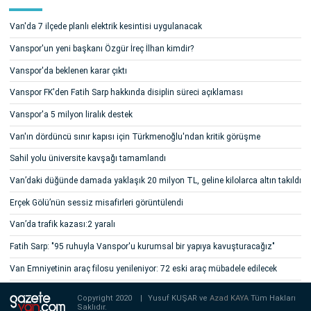
Van'da 7 ilçede planlı elektrik kesintisi uygulanacak
Vanspor'un yeni başkanı Özgür İreç İlhan kimdir?
Vanspor'da beklenen karar çıktı
Vanspor FK'den Fatih Sarp hakkında disiplin süreci açıklaması
Vanspor'a 5 milyon liralık destek
Van'ın dördüncü sınır kapısı için Türkmenoğlu'ndan kritik görüşme
Sahil yolu üniversite kavşağı tamamlandı
Van’daki düğünde damada yaklaşık 20 milyon TL, geline kilolarca altın takıldı
Erçek Gölü’nün sessiz misafirleri görüntülendi
Van’da trafik kazası:2 yaralı
Fatih Sarp: "95 ruhuyla Vanspor'u kurumsal bir yapıya kavuşturacağız"
Van Emniyetinin araç filosu yenileniyor: 72 eski araç mübadele edilecek
Copyright 2020
|
Yusuf KUŞAR ve
Azad KAYA
Tüm Hakları
Saklıdır.