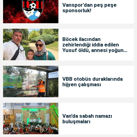
Vanspor'dan peş peşe
sponsorluk!
Böcek ilacından
zehirlendiği iddia edilen
Yusuf öldü, annesi yoğun
bakımda
VBB otobüs duraklarında
hijyen çalışması
Van’da sabah namazı
buluşmaları