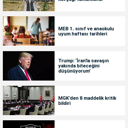
MEB 1. sınıf ve anaokulu
uyum haftası tarihleri
Trump: ‘İran'la savaşın
yakında biteceğini
düşünüyorum’
MGK'den 8 maddelik kritik
bildiri