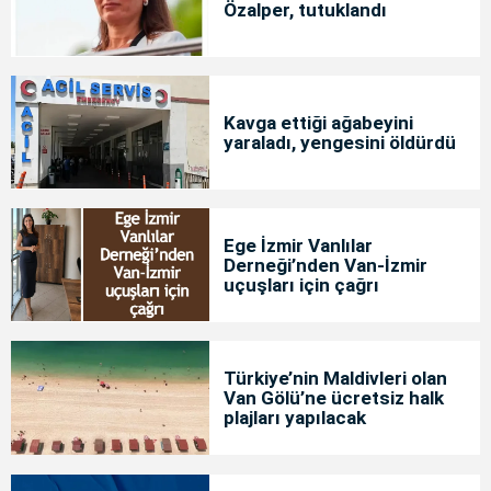
Özalper, tutuklandı
Kavga ettiği ağabeyini
yaraladı, yengesini öldürdü
Ege İzmir Vanlılar
Derneği’nden Van-İzmir
uçuşları için çağrı
Türkiye’nin Maldivleri olan
Van Gölü’ne ücretsiz halk
plajları yapılacak