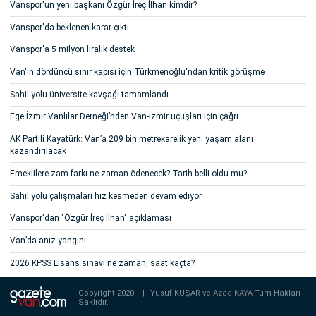
Vanspor'un yeni başkanı Özgür İreç İlhan kimdir?
Vanspor'da beklenen karar çıktı
Vanspor'a 5 milyon liralık destek
Van'ın dördüncü sınır kapısı için Türkmenoğlu'ndan kritik görüşme
Sahil yolu üniversite kavşağı tamamlandı
Ege İzmir Vanlılar Derneği’nden Van-İzmir uçuşları için çağrı
AK Partili Kayatürk: Van’a 209 bin metrekarelik yeni yaşam alanı
kazandırılacak
Emeklilere zam farkı ne zaman ödenecek? Tarih belli oldu mu?
Sahil yolu çalışmaları hız kesmeden devam ediyor
Vanspor'dan "Özgür İreç İlhan" açıklaması
Van’da anız yangını
2026 KPSS Lisans sınavı ne zaman, saat kaçta?
Copyright 2020
|
Yusuf KUŞAR ve
Azad KAYA
Tüm Hakları
Saklıdır.