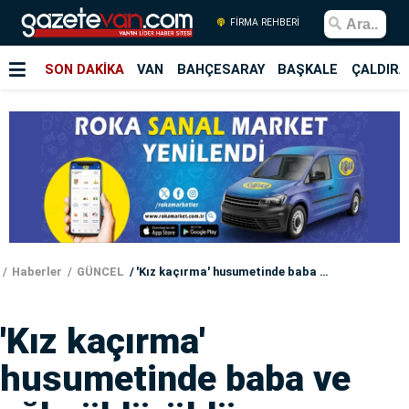
FİRMA REHBERİ
SON DAKİKA
VAN
BAHÇESARAY
BAŞKALE
ÇALDIRA
Haberler
GÜNCEL
'Kız kaçırma' husumetinde baba ve oğlu öldürüldü
'Kız kaçırma'
husumetinde baba ve