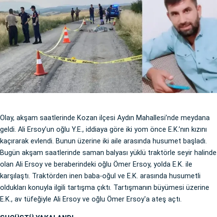
Olay, akşam saatlerinde Kozan ilçesi Aydın Mahallesi’nde meydana
geldi. Ali Ersoy’un oğlu Y.E., iddiaya göre iki yom önce E.K.’nın kızını
kaçırarak evlendi. Bunun üzerine iki aile arasında husumet başladı.
Bugün akşam saatlerinde saman balyası yüklü traktörle seyir halinde
olan Ali Ersoy ve beraberindeki oğlu Ömer Ersoy, yolda E.K. ile
karşılaştı. Traktörden inen baba-oğul ve E.K. arasında husumetli
oldukları konuyla ilgili tartışma çıktı. Tartışmanın büyümesi üzerine
E.K., av tüfeğiyle Ali Ersoy ve oğlu Ömer Ersoy'a ateş açtı.