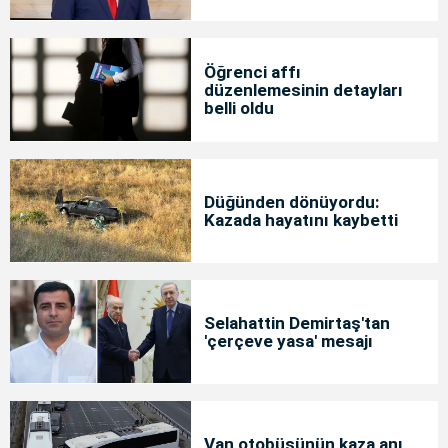
Öğrenci affı
düzenlemesinin detayları
belli oldu
Düğünden dönüyordu:
Kazada hayatını kaybetti
Selahattin Demirtaş'tan
'çerçeve yasa' mesajı
Van otobüsünün kaza anı