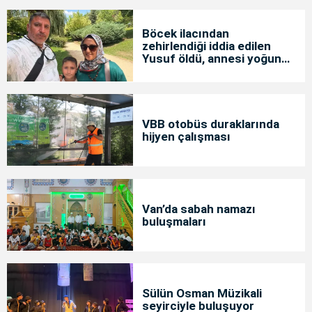
Böcek ilacından
zehirlendiği iddia edilen
Yusuf öldü, annesi yoğun
bakımda
VBB otobüs duraklarında
hijyen çalışması
Van’da sabah namazı
buluşmaları
Sülün Osman Müzikali
seyirciyle buluşuyor