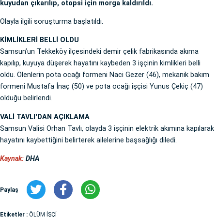
kuyudan çıkarılıp, otopsi için morga kaldırıldı.
Olayla ilgili soruşturma başlatıldı.
KİMLİKLERİ BELLİ OLDU
Samsun’un Tekkeköy ilçesindeki demir çelik fabrikasında akıma
kapılıp, kuyuya düşerek hayatını kaybeden 3 işçinin kimlikleri belli
oldu. Ölenlerin pota ocağı formeni Naci Gezer (46), mekanik bakım
formeni Mustafa İnaç (50) ve pota ocağı işçisi Yunus Çekiç (47)
olduğu belirlendi.
VALİ TAVLI'DAN AÇIKLAMA
Samsun Valisi Orhan Tavlı, olayda 3 işçinin elektrik akımına kapılarak
hayatını kaybettiğini belirterek ailelerine başsağlığı diledi.
Kaynak:
DHA
Paylaş
Etiketler :
ÖLÜM İŞÇİ