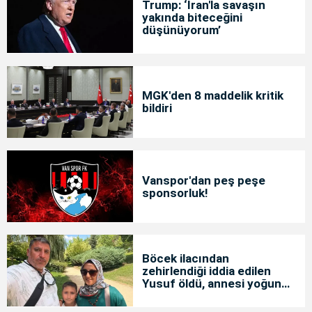
Trump: ‘İran'la savaşın
yakında biteceğini
düşünüyorum’
MGK'den 8 maddelik kritik
bildiri
Vanspor'dan peş peşe
sponsorluk!
Böcek ilacından
zehirlendiği iddia edilen
Yusuf öldü, annesi yoğun
bakımda