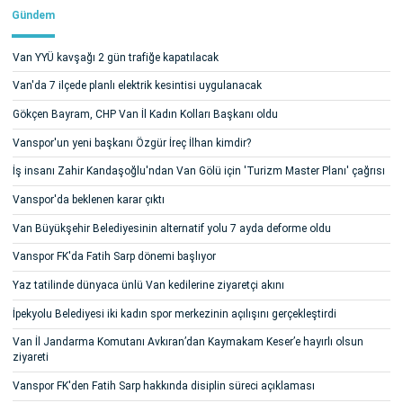
Gündem
Van YYÜ kavşağı 2 gün trafiğe kapatılacak
Van'da 7 ilçede planlı elektrik kesintisi uygulanacak
Gökçen Bayram, CHP Van İl Kadın Kolları Başkanı oldu
Vanspor'un yeni başkanı Özgür İreç İlhan kimdir?
İş insanı Zahir Kandaşoğlu'ndan Van Gölü için 'Turizm Master Planı' çağrısı
Vanspor'da beklenen karar çıktı
Van Büyükşehir Belediyesinin alternatif yolu 7 ayda deforme oldu
Vanspor FK'da Fatih Sarp dönemi başlıyor
Yaz tatilinde dünyaca ünlü Van kedilerine ziyaretçi akını
İpekyolu Belediyesi iki kadın spor merkezinin açılışını gerçekleştirdi
Van İl Jandarma Komutanı Avkıran’dan Kaymakam Keser’e hayırlı olsun
ziyareti
Vanspor FK'den Fatih Sarp hakkında disiplin süreci açıklaması