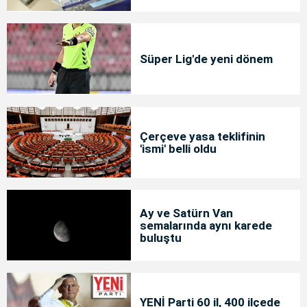
Süper Lig'de yeni dönem
Çerçeve yasa teklifinin
'ismi' belli oldu
Ay ve Satürn Van
semalarında aynı karede
buluştu
YENİ Parti 60 il, 400 ilçede