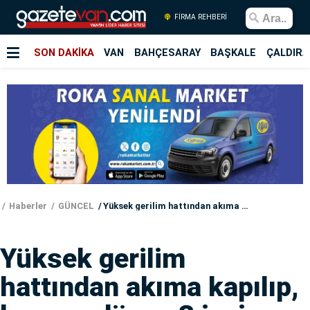
FİRMA REHBERİ
SON DAKİKA
VAN
BAHÇESARAY
BAŞKALE
ÇALDIRA
Haberler
GÜNCEL
Yüksek gerilim hattından akıma kapılıp, kuyuya düşen 3 işçi...
Yüksek gerilim
hattından akıma kapılıp,