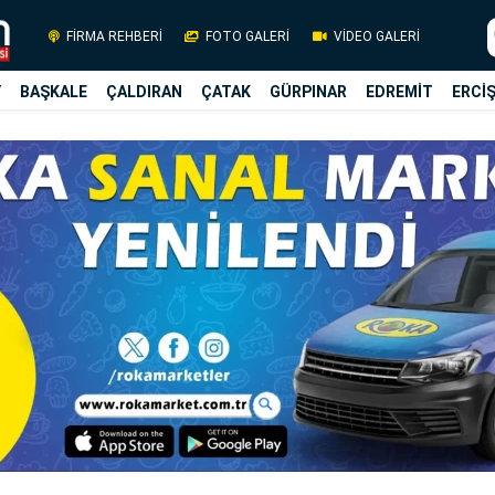
FİRMA REHBERİ
FOTO GALERİ
VİDEO GALERİ
Y
BAŞKALE
ÇALDIRAN
ÇATAK
GÜRPINAR
EDREMİT
ERCİ