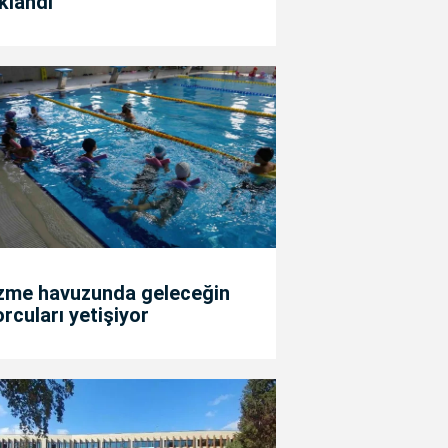
klandı
zme havuzunda geleceğin
rcuları yetişiyor