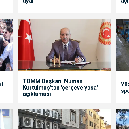
uyarı
açı
TBMM Başkanı Numan
ri
Yü
Kurtulmuş'tan 'çerçeve yasa'
spo
açıklaması