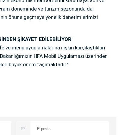
mızın ekonomik menfaatlerini korumaya, adil ve
bayram döneminde ve turizm sezonunda da
ının önüne geçmeye yönelik denetimlerimizi
RİNDEN ŞİKAYET EDİLEBİLİYOR''
fe ve menü uygulamalarına ilişkin karşılaştıkları
et Bakanlığımızın HFA Mobil Uygulaması üzerinden
eleri büyük önem taşımaktadır."