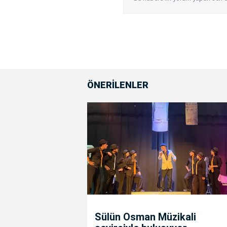
ÖNERİLENLER
Sülün Osman Müzikali