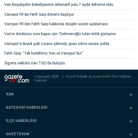
Van Büyükşehir Belediyesinin alternatif yolu 7 ayda deforme oldu
Vanspor FK'da Fatih Sarp dönemi başlıyor
Vanspor FK'den Fatih Sarp hakkında disiplin süreci açıklaması
Van'ın dördüncü sınır kapısı için Türkmenoğlu'ndan kritik görüşme
Vanspor'a büyük şok! Lisans çıkmadı, puan silme cezası yolda
Fatih Sarp: "Tek hedefimiz Van ve Vanspor'dur"
Sigorta sektörü Van TSO'da buluştu
Copyright 2020
|
Yusuf KUŞAR ve
Azad KAYA
Tüm Hakları
Saklıdır.
VAN
KATEGORİ HABERLERİ
İLÇE HABERLERİ
GAZETEVAN