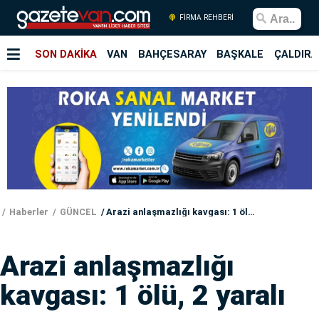
FİRMA REHBERİ
SON DAKİKA
VAN
BAHÇESARAY
BAŞKALE
ÇALDIRA
Haberler
GÜNCEL
Arazi anlaşmazlığı kavgası: 1 ölü, 2 yaralı
Arazi anlaşmazlığı
kavgası: 1 ölü, 2 yaralı