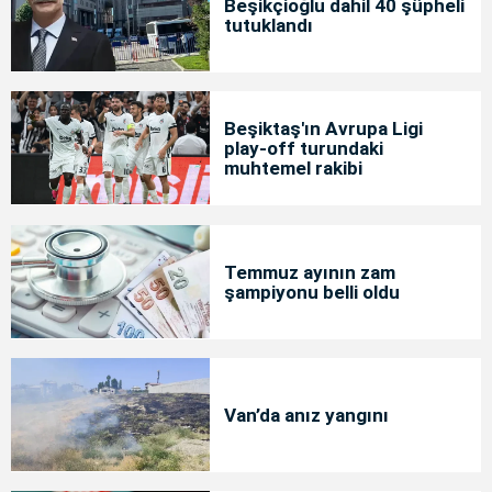
Beşikçioğlu dahil 40 şüpheli
tutuklandı
Beşiktaş'ın Avrupa Ligi
play-off turundaki
muhtemel rakibi
Temmuz ayının zam
şampiyonu belli oldu
Van’da anız yangını