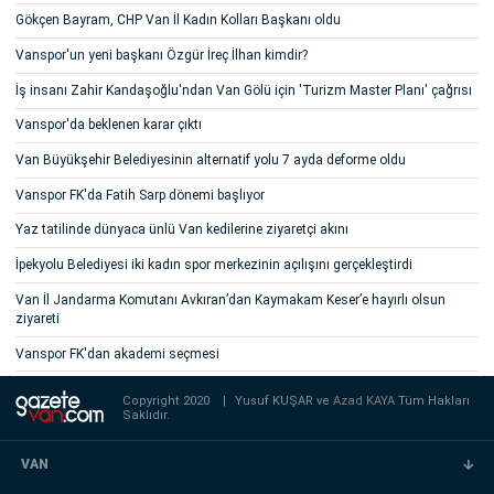
Gökçen Bayram, CHP Van İl Kadın Kolları Başkanı oldu
Vanspor'un yeni başkanı Özgür İreç İlhan kimdir?
İş insanı Zahir Kandaşoğlu'ndan Van Gölü için 'Turizm Master Planı' çağrısı
Vanspor'da beklenen karar çıktı
Van Büyükşehir Belediyesinin alternatif yolu 7 ayda deforme oldu
Vanspor FK'da Fatih Sarp dönemi başlıyor
Yaz tatilinde dünyaca ünlü Van kedilerine ziyaretçi akını
İpekyolu Belediyesi iki kadın spor merkezinin açılışını gerçekleştirdi
Van İl Jandarma Komutanı Avkıran’dan Kaymakam Keser’e hayırlı olsun
ziyareti
Vanspor FK'dan akademi seçmesi
Copyright 2020
|
Yusuf KUŞAR ve
Azad KAYA
Tüm Hakları
Saklıdır.
VAN