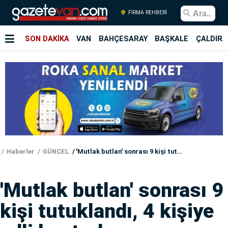
FİRMA REHBERİ
SON DAKİKA
VAN
BAHÇESARAY
BAŞKALE
ÇALDIRA
Haberler
GÜNCEL
'Mutlak butlan' sonrası 9 kişi tutuklandı, 4 kişiye adli kontrol
'Mutlak butlan' sonrası 9
kişi tutuklandı, 4 kişiye