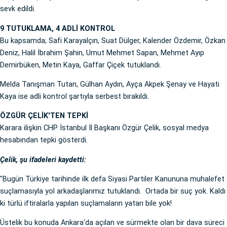
sevk edildi.
9 TUTUKLAMA, 4 ADLİ KONTROL
Bu kapsamda; Safi Karayalçın, Suat Dülger, Kalender Özdemir, Özkan
Deniz, Halil İbrahim Şahin, Umut Mehmet Sapan, Mehmet Ayıp
Demirbüken, Metin Kaya, Gaffar Çiçek tutuklandı.
Melda Tanışman Tutan, Gülhan Aydın, Ayça Akpek Şenay ve Hayati
Kaya ise adli kontrol şartıyla serbest bırakıldı.
ÖZGÜR ÇELİK'TEN TEPKİ
Karara ilişkin CHP İstanbul İl Başkanı Özgür Çelik, sosyal medya
hesabından tepki gösterdi.
Çelik, şu ifadeleri kaydetti:
"Bugün Türkiye tarihinde ilk defa Siyasi Partiler Kanununa muhalefet
suçlamasıyla yol arkadaşlarımız tutuklandı. Ortada bir suç yok. Kaldı
ki türlü iftiralarla yapılan suçlamaların yatarı bile yok!
Üstelik bu konuda Ankara'da açılan ve sürmekte olan bir dava süreci