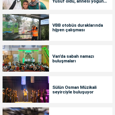
Yusuf öldü, annesi yoğun
bakımda
VBB otobüs duraklarında
hijyen çalışması
Van’da sabah namazı
buluşmaları
Sülün Osman Müzikali
seyirciyle buluşuyor