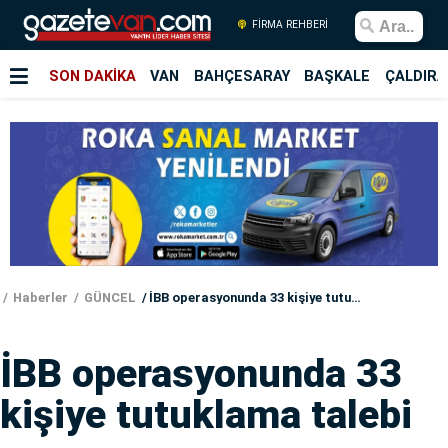
FİRMA REHBERİ
SON DAKİKA
VAN
BAHÇESARAY
BAŞKALE
ÇALDIRA
Haberler
GÜNCEL
İBB operasyonunda 33 kişiye tutuklama talebi
İBB operasyonunda 33
kişiye tutuklama talebi