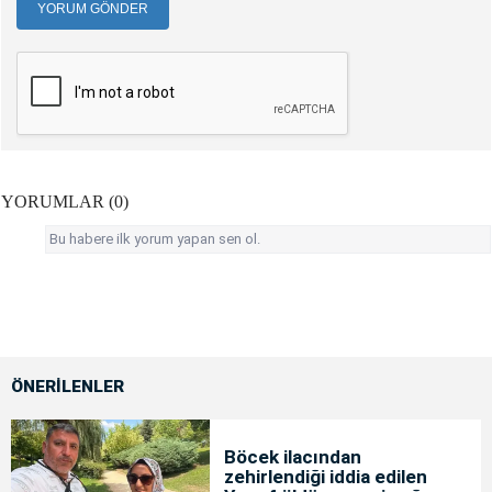
YORUM GÖNDER
YORUMLAR (0)
Bu habere ilk yorum yapan sen ol.
ÖNERİLENLER
Böcek ilacından
zehirlendiği iddia edilen