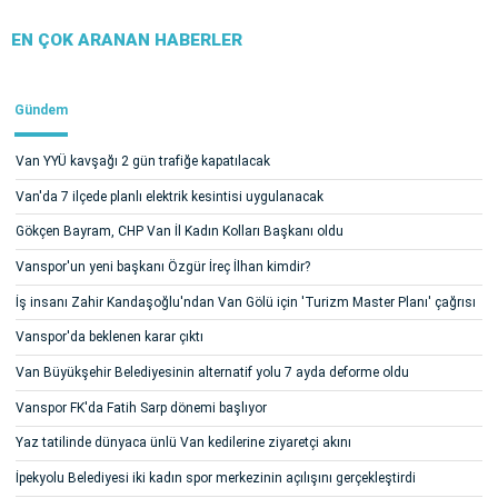
EN ÇOK ARANAN HABERLER
Gündem
Van YYÜ kavşağı 2 gün trafiğe kapatılacak
Van'da 7 ilçede planlı elektrik kesintisi uygulanacak
Gökçen Bayram, CHP Van İl Kadın Kolları Başkanı oldu
Vanspor'un yeni başkanı Özgür İreç İlhan kimdir?
İş insanı Zahir Kandaşoğlu'ndan Van Gölü için 'Turizm Master Planı' çağrısı
Vanspor'da beklenen karar çıktı
Van Büyükşehir Belediyesinin alternatif yolu 7 ayda deforme oldu
Vanspor FK'da Fatih Sarp dönemi başlıyor
Yaz tatilinde dünyaca ünlü Van kedilerine ziyaretçi akını
İpekyolu Belediyesi iki kadın spor merkezinin açılışını gerçekleştirdi