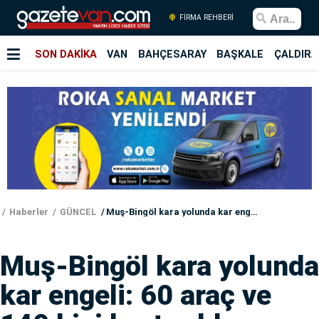
FİRMA REHBERİ
SON DAKİKA
VAN
BAHÇESARAY
BAŞKALE
ÇALDIRA
Haberler
GÜNCEL
Muş-Bingöl kara yolunda kar engeli: 60 araç ve 140 kişi kurtarıldı
Muş-Bingöl kara yolunda
kar engeli: 60 araç ve