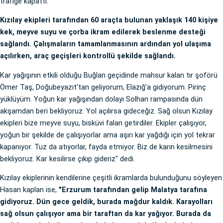
trafiğe kapattı.
Kızılay ekipleri tarafından 60 araçta bulunan yaklaşık 140 kişiye
kek, meyve suyu ve çorba ikram edilerek beslenme desteği
sağlandı. Çalışmaların tamamlanmasının ardından yol ulaşıma
açılırken, araç geçişleri kontrollü şekilde sağlandı.
Kar yağışının etkili olduğu Buğlan geçidinde mahsur kalan tır şoförü
Ömer Taş, Doğubeyazıt’tan geliyorum, Elazığ’a gidiyorum. Pirinç
yüklüyüm. Yoğun kar yağışından dolayı Solhan rampasında dün
akşamdan beri bekliyoruz. Yol açılırsa gideceğiz. Sağ olsun Kızılay
ekipleri bize meyve suyu, bisküvi falan getirdiler. Ekipler çalışıyor,
yoğun bir şekilde de çalışıyorlar ama aşırı kar yağdığı için yol tekrar
kapanıyor. Tuz da atıyorlar, fayda etmiyor. Biz de karın kesilmesini
bekliyoruz. Kar kesilirse çıkıp gideriz" dedi.
Kızılay ekiplerinin kendilerine çeşitli ikramlarda bulunduğunu söyleyen
Hasan kaplan ise,
"Erzurum tarafından gelip Malatya tarafına
gidiyoruz. Dün gece geldik, burada mağdur kaldık. Karayolları
sağ olsun çalışıyor ama bir taraftan da kar yağıyor. Burada da