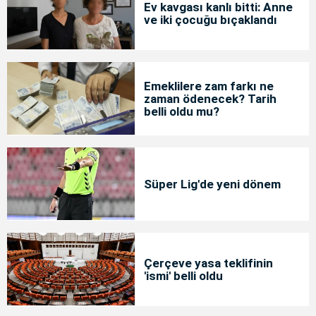
Ev kavgası kanlı bitti: Anne
ve iki çocuğu bıçaklandı
Emeklilere zam farkı ne
zaman ödenecek? Tarih
belli oldu mu?
Süper Lig'de yeni dönem
Çerçeve yasa teklifinin
'ismi' belli oldu