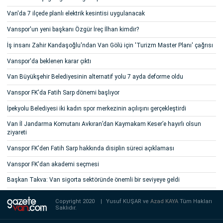
Van'da 7 ilçede planlı elektrik kesintisi uygulanacak
Vanspor'un yeni başkanı Özgür İreç İlhan kimdir?
İş insanı Zahir Kandaşoğlu'ndan Van Gölü için 'Turizm Master Planı' çağrısı
Vanspor'da beklenen karar çıktı
Van Büyükşehir Belediyesinin alternatif yolu 7 ayda deforme oldu
Vanspor FK'da Fatih Sarp dönemi başlıyor
İpekyolu Belediyesi iki kadın spor merkezinin açılışını gerçekleştirdi
Van İl Jandarma Komutanı Avkıran’dan Kaymakam Keser’e hayırlı olsun
ziyareti
Vanspor FK'den Fatih Sarp hakkında disiplin süreci açıklaması
Vanspor FK'dan akademi seçmesi
Başkan Takva: Van sigorta sektöründe önemli bir seviyeye geldi
Copyright 2020
|
Yusuf KUŞAR ve
Azad KAYA
Tüm Hakları
Saklıdır.