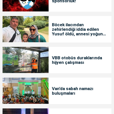
sponsorluk!
Böcek ilacından
zehirlendiği iddia edilen
Yusuf öldü, annesi yoğun
bakımda
VBB otobüs duraklarında
hijyen çalışması
Van’da sabah namazı
buluşmaları