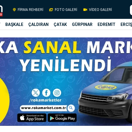
FİRMA REHBERİ
FOTO GALERİ
VİDEO GALERİ
Y
BAŞKALE
ÇALDIRAN
ÇATAK
GÜRPINAR
EDREMİT
ERCİ