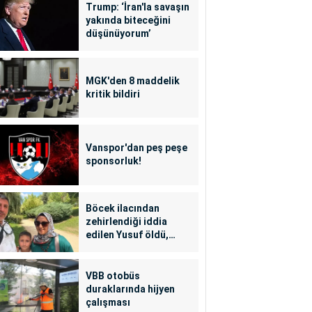
Trump: ‘İran'la savaşın
yakında biteceğini
düşünüyorum’
MGK'den 8 maddelik
kritik bildiri
Vanspor'dan peş peşe
sponsorluk!
Böcek ilacından
zehirlendiği iddia
edilen Yusuf öldü,
annesi yoğun bakımda
VBB otobüs
duraklarında hijyen
çalışması