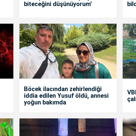
biteceğini düşünüyorum’
bil
Böcek ilacından zehirlendiği
VBB
iddia edilen Yusuf öldü, annesi
çal
yoğun bakımda