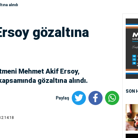
ına alındı
rsoy gözaltına
tmeni Mehmet Akif Ersoy,
apsamında gözaltına alındı.
SON 
Paylaş
12:14:18