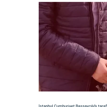
İstanbul Cumhuriyet Başsavcılığı tar