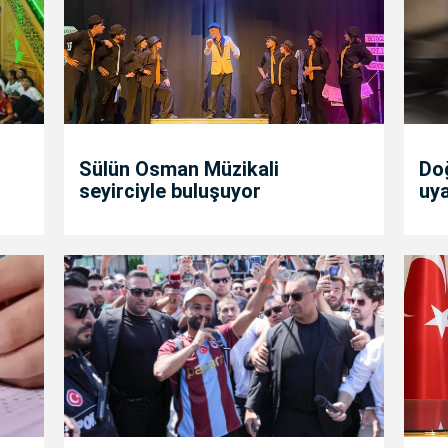
Sülün Osman Müzikali
Doğ
seyirciyle buluşuyor
uya