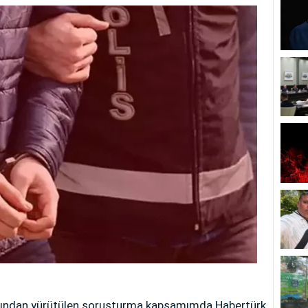
afından yürütülen soruşturma kapsamımda Habertürk