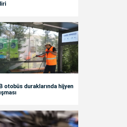
diri
 otobüs duraklarında hijyen
ışması