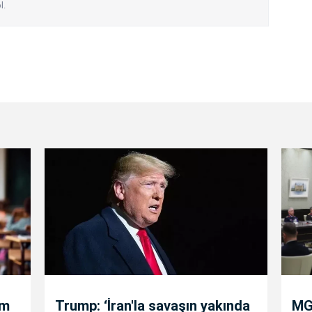
l.
um
Trump: ‘İran'la savaşın yakında
MGK