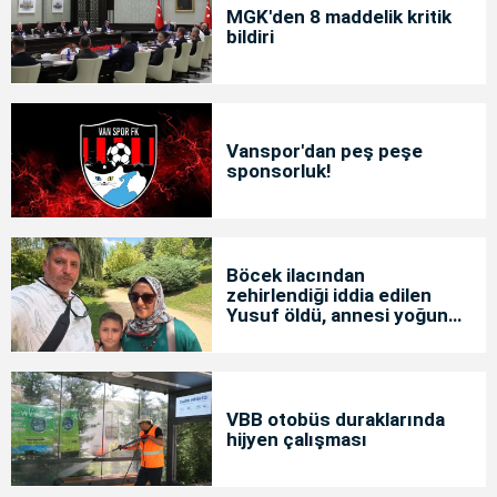
MGK'den 8 maddelik kritik
bildiri
Vanspor'dan peş peşe
sponsorluk!
Böcek ilacından
zehirlendiği iddia edilen
Yusuf öldü, annesi yoğun
bakımda
VBB otobüs duraklarında
hijyen çalışması