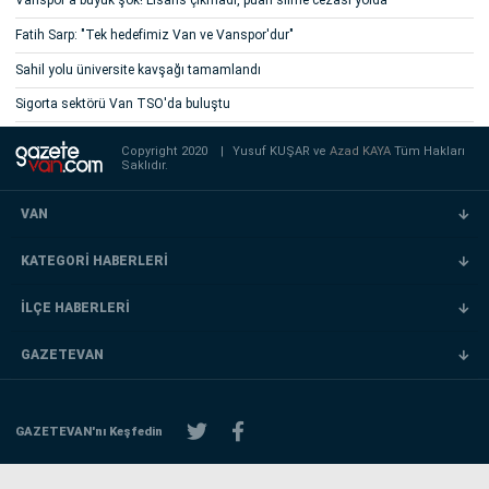
Vanspor'a büyük şok! Lisans çıkmadı, puan silme cezası yolda
Fatih Sarp: "Tek hedefimiz Van ve Vanspor'dur"
Sahil yolu üniversite kavşağı tamamlandı
Sigorta sektörü Van TSO'da buluştu
Copyright 2020
|
Yusuf KUŞAR ve
Azad KAYA
Tüm Hakları
Saklıdır.
VAN
KATEGORİ HABERLERİ
İLÇE HABERLERİ
GAZETEVAN
GAZETEVAN'nı Keşfedin