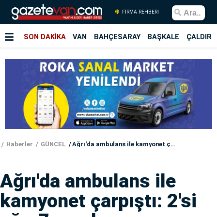
FİRMA REHBERİ
SON DAKİKA
VAN
BAHÇESARAY
BAŞKALE
ÇALDIRA
Haberler
GÜNCEL
Ağrı'da ambulans ile kamyonet çarpıştı: 2'si ağır 7 yaralı
Ağrı'da ambulans ile
kamyonet çarpıştı: 2'si