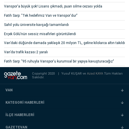
Vanspor'a büyük şok! Lisans çıkmadı, puan silme cezası yolda
Fatih Sarp: "Tek hedefimiz Van ve Vanspor'dur"
Sahil yolu üniversite kavşağı tamamlandı
Erçek Gölü’nün sessiz misafirleri görüntülendi
Van’daki düğünde damada yaklaşık 20 milyon TL, geline kilolarca altın takıldı
Van’da trafik kazası:2 yaralı
Fatih Sarp: "95 ruhuyla Vanspor'u kurumsal bir yapıya kavuşturacağız"
Copyright 2020
|
Yusuf KUŞAR ve
Azad KAYA
Tüm Hakları
Saklıdır.
VAN
KATEGORİ HABERLERİ
İLÇE HABERLERİ
GAZETEVAN