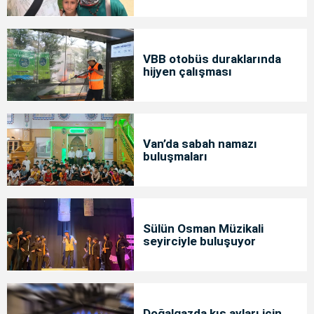
bakımda
VBB otobüs duraklarında
hijyen çalışması
Van’da sabah namazı
buluşmaları
Sülün Osman Müzikali
seyirciyle buluşuyor
Doğalgazda kış ayları için