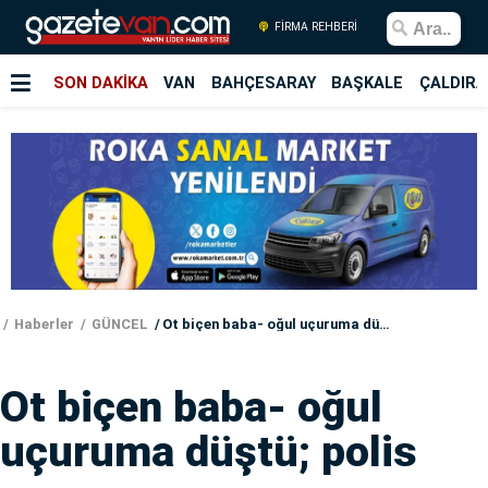
FİRMA REHBERİ
SON DAKİKA
VAN
BAHÇESARAY
BAŞKALE
ÇALDIRA
Haberler
GÜNCEL
Ot biçen baba- oğul uçuruma düştü; polis memuru...
Ot biçen baba- oğul
uçuruma düştü; polis