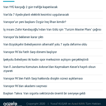
Van YYÜ kavşağı 2 gün trafiğe kapatılacak
Van'da 7 ilçede planlı elektrik kesintisi uygulanacak
Vanspor'un yeni başkanı Özgür İreç İlhan kimdir?
İş insanı Zahir Kandaşoğlu'ndan Van Gölü için 'Turizm Master Planı' çağrısı
Vanspor'da beklenen karar çıktı
Van Büyükşehir Belediyesinin alternatif yolu 7 ayda deforme oldu
Vanspor FK'da Fatih Sarp dönemi başlıyor
İpekyolu Belediyesi iki kadın spor merkezinin açılışını gerçekleştirdi
Van İl Jandarma Komutanı Avkıran’dan Kaymakam Keser’e hayırlı olsun
ziyareti
Vanspor FK'den Fatih Sarp hakkında disiplin süreci açıklaması
Vanspor FK'dan akademi seçmesi
Başkan Takva: Van sigorta sektöründe önemli bir seviyeye geldi
Copyright 2020
|
Yusuf KUŞAR ve
Azad KAYA
Tüm Hakları