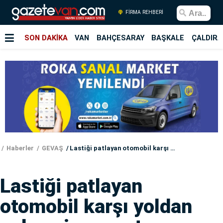
FİRMA REHBERİ
SON DAKİKA
VAN
BAHÇESARAY
BAŞKALE
ÇALDIRA
Haberler
GEVAŞ
Lastiği patlayan otomobil karşı yoldan gelen cipe çarptı
Lastiği patlayan
otomobil karşı yoldan