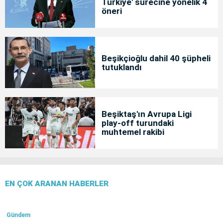
Türkiye' sürecine yönelik 4
öneri
Beşikçioğlu dahil 40 şüpheli
tutuklandı
Beşiktaş'ın Avrupa Ligi
play-off turundaki
muhtemel rakibi
EN ÇOK ARANAN HABERLER
Gündem