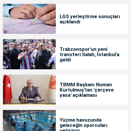
LGS yerleştirme sonuçları
açıklandı
Trabzonspor'un yeni
transferi Salah, İstanbul'a
geldi
TBMM Başkanı Numan
Kurtulmuş'tan 'çerçeve
yasa' açıklaması
Yüzme havuzunda
geleceğin sporcuları
yetişiyor