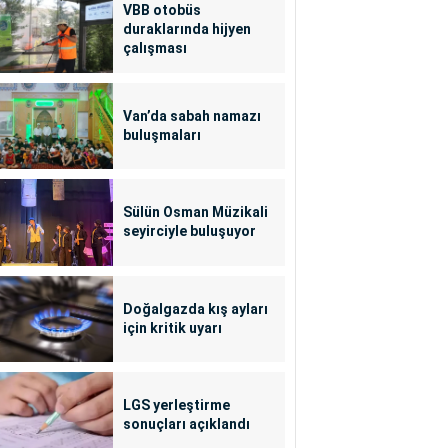
VBB otobüs
duraklarında hijyen
çalışması
Van’da sabah namazı
buluşmaları
Sülün Osman Müzikali
seyirciyle buluşuyor
Doğalgazda kış ayları
için kritik uyarı
LGS yerleştirme
sonuçları açıklandı