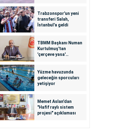
Trabzonspor'un yeni
transferi Salah,
İstanbul'a geldi
TBMM Başkanı Numan
Kurtulmuş'tan
'çerçeve yasa'
açıklaması
Yüzme havuzunda
geleceğin sporcuları
yetişiyor
Memet Aslan'dan
"Hafif raylı sistem
projesi" açıklaması