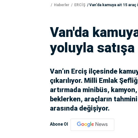
Haberler
ERCİŞ
Van'da kamuya ait 15 araç i
Van'da kamuya 
yoluyla satışa
Van’ın Erciş ilçesinde kamuy
çıkarılıyor. Milli Emlak Şefl
artırmada minibüs, kamyon, 
beklerken, araçların tahmini 
arasında değişiyor.
Abone Ol