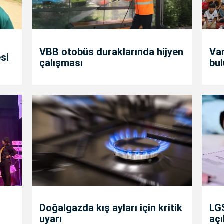
VBB otobüs duraklarında hijyen
Va
si
çalışması
bul
Doğalgazda kış ayları için kritik
LGS
uyarı
açı