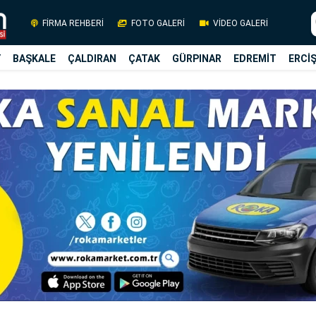
FİRMA REHBERİ
FOTO GALERİ
VİDEO GALERİ
Y
BAŞKALE
ÇALDIRAN
ÇATAK
GÜRPINAR
EDREMİT
ERCİ