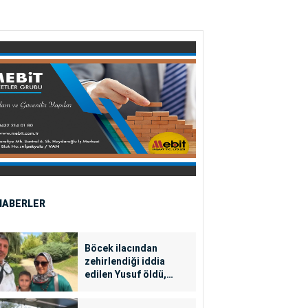
HABERLER
Böcek ilacından
zehirlendiği iddia
edilen Yusuf öldü,
annesi yoğun bakımda