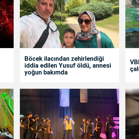
Böcek ilacından zehirlendiği
VBB
iddia edilen Yusuf öldü, annesi
çal
yoğun bakımda