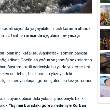
sodalı suyunda yaşayabilen, nesli koruma altında
emmuz tarihleri arasında uygulanan av yasağı
ri olan inci kefalleri, Alaska’daki somon balıkları
e göç ediyor. Göçün en yoğun yaşandığı noktalardan
rban Bayramı tatili nedeniyle bu yıl da yüzlerce kişi
selen su debisi, balıkların su yüzeyindeki
etçiler, her yıl oluşan görsel şöleni bu kez yeterince
puz, suyun debisindeki yükseliş nedeniyle balık
terek,
“Eşimin buradaki görevi nedeniyle Kurban