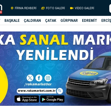
FİRMA REHBERİ
FOTO GALERİ
VİDEO GALERİ
Y
BAŞKALE
ÇALDIRAN
ÇATAK
GÜRPINAR
EDREMİT
ERCİ