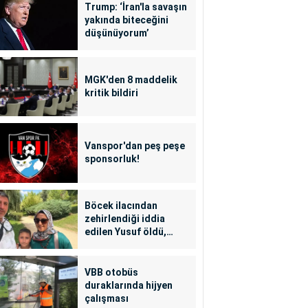
Trump: ‘İran'la savaşın
yakında biteceğini
düşünüyorum’
MGK'den 8 maddelik
kritik bildiri
Vanspor'dan peş peşe
sponsorluk!
Böcek ilacından
zehirlendiği iddia
edilen Yusuf öldü,
annesi yoğun bakımda
VBB otobüs
duraklarında hijyen
çalışması