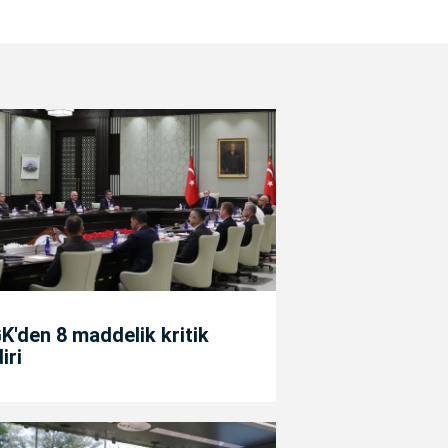
'den 8 maddelik kritik
diri