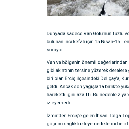
Dünyada sadece Van Gölü’nün tuzlu ve 
bulunan inci kefali için 15 Nisan-15 T
sürüyor.
Van ve bölgenin önemli değerlerinden bi
gibi akıntının tersine yüzerek dereler
biri olan Erciş ilçesindeki Deliçay’a, Ku
geldi. Ancak son yağışlarla birlikte yük
hareketliliğini azalttı. Bu nedenle ziyar
izleyemedi.
İzmir’den Erciş’e gelen İhsan Tolga To
göçünü sağlıklı izleyemediklerini belir