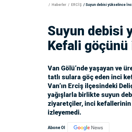
Haberler
ERCİŞ
Suyun debisi yükselince İnc
Suyun debisi y
Kefali göçünü 
Van Gölü’nde yaşayan ve üre
tatlı sulara göç eden inci ke
Van’ın Erciş ilçesindeki Deliç
yağışlarla birlikte suyun de
ziyaretçiler, inci kefallerin
izleyemedi.
Abone Ol