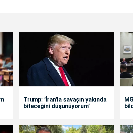
um
Trump: ‘İran'la savaşın yakında
MGK
biteceğini düşünüyorum’
bil