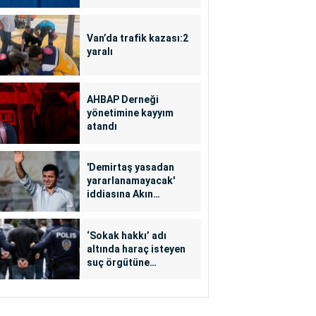
Van’da trafik kazası:2
yaralı
AHBAP Derneği
yönetimine kayyım
atandı
'Demirtaş yasadan
yararlanamayacak'
iddiasına Akın
Gürlek'ten yalanlama
‘Sokak hakkı’ adı
altında haraç isteyen
suç örgütüne
operasyon: 24
tutuklama