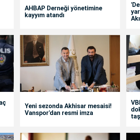
'D
AHBAP Derneği yönetimine
yar
kayyım atandı
Akı
raç
VBB
Yeni sezonda Akhisar mesaisi!
dok
Vanspor'dan resmi imza
taş