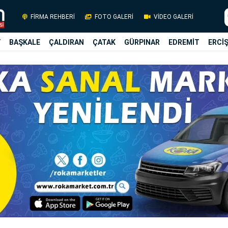
FİRMA REHBERİ
FOTO GALERİ
VİDEO GALERİ
Y
BAŞKALE
ÇALDIRAN
ÇATAK
GÜRPINAR
EDREMİT
ERCİ