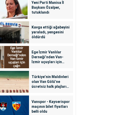
Yeni Parti Manisa İl
Başkanı Özalper,
tutuklandı
Kavga ettiği ağabeyini
yaraladı, yengesini
öldürdü
Ege İzmir Vanlılar
Derneği’nden Van-
İzmir uçuşları için
çağrı
Türkiye’nin Maldivleri
olan Van Gölü’ne
ücretsiz halk plajları
yapılacak
Vanspor - Kayserispor
maçının bilet fiyatları
belli oldu