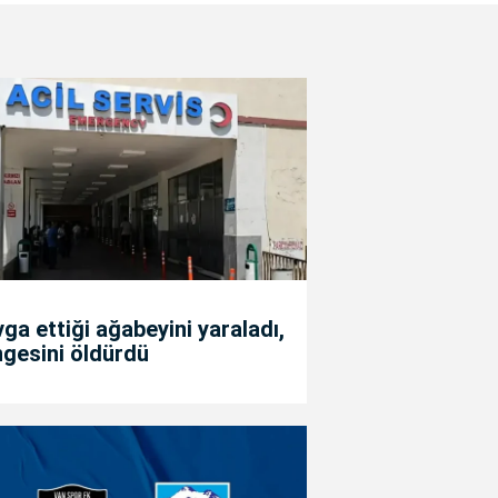
ga ettiği ağabeyini yaraladı,
gesini öldürdü