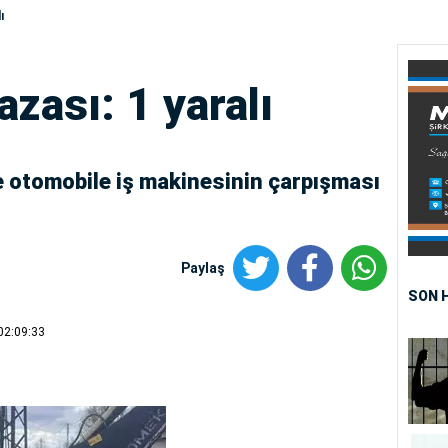
ı
azası: 1 yaralı
 otomobile iş makinesinin çarpışması
Paylaş
SON 
02:09:33