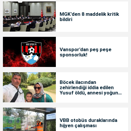
MGK'den 8 maddelik kritik
bildiri
Vanspor'dan peş peşe
sponsorluk!
Böcek ilacından
zehirlendiği iddia edilen
Yusuf öldü, annesi yoğun
bakımda
VBB otobüs duraklarında
hijyen çalışması