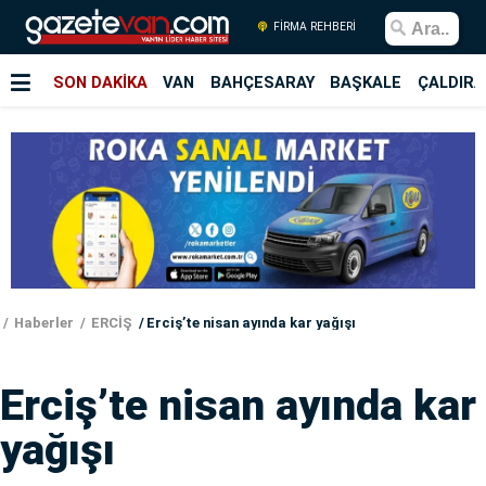
FİRMA REHBERİ
SON DAKİKA
VAN
BAHÇESARAY
BAŞKALE
ÇALDIRA
Haberler
ERCİŞ
Erciş’te nisan ayında kar yağışı
Erciş’te nisan ayında kar
yağışı