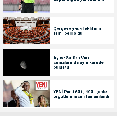
Çerçeve yasa teklifinin
'ismi' belli oldu
Ay ve Satürn Van
semalarında aynı karede
buluştu
YENİ Parti 60 il, 400 ilçede
örgütlenmesini tamamlandı