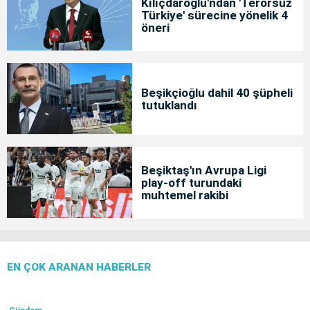
Kılıçdaroğlu'ndan 'Terörsüz
Türkiye' sürecine yönelik 4
öneri
Beşikçioğlu dahil 40 şüpheli
tutuklandı
Beşiktaş'ın Avrupa Ligi
play-off turundaki
muhtemel rakibi
EN ÇOK ARANAN HABERLER