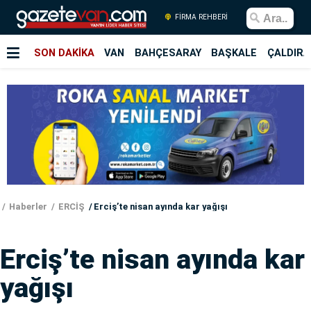
FİRMA REHBERİ
SON DAKİKA
VAN
BAHÇESARAY
BAŞKALE
ÇALDIRA
Haberler
ERCİŞ
Erciş’te nisan ayında kar yağışı
Erciş’te nisan ayında kar
yağışı