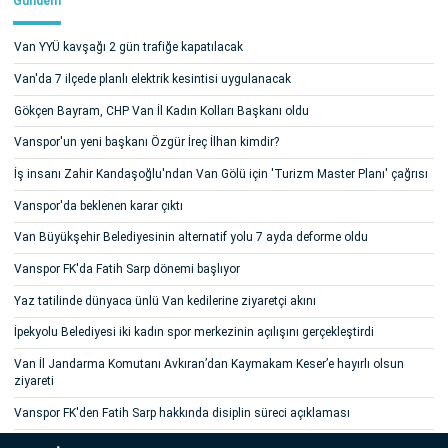
Gündem
Van YYÜ kavşağı 2 gün trafiğe kapatılacak
Van'da 7 ilçede planlı elektrik kesintisi uygulanacak
Gökçen Bayram, CHP Van İl Kadın Kolları Başkanı oldu
Vanspor'un yeni başkanı Özgür İreç İlhan kimdir?
İş insanı Zahir Kandaşoğlu'ndan Van Gölü için 'Turizm Master Planı' çağrısı
Vanspor'da beklenen karar çıktı
Van Büyükşehir Belediyesinin alternatif yolu 7 ayda deforme oldu
Vanspor FK'da Fatih Sarp dönemi başlıyor
Yaz tatilinde dünyaca ünlü Van kedilerine ziyaretçi akını
İpekyolu Belediyesi iki kadın spor merkezinin açılışını gerçekleştirdi
Van İl Jandarma Komutanı Avkıran’dan Kaymakam Keser’e hayırlı olsun
ziyareti
Vanspor FK'den Fatih Sarp hakkında disiplin süreci açıklaması