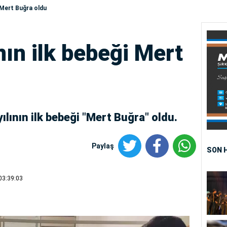
i Mert Buğra oldu
nın ilk bebeği Mert
ılının ilk bebeği "Mert Buğra" oldu.
Paylaş
SON 
03:39:03