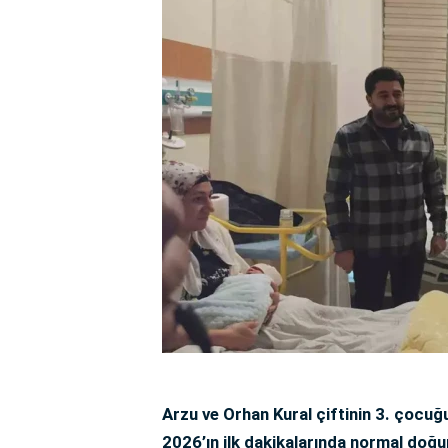
Arzu ve Orhan Kural çiftinin 3. çocuğ
2026’ın ilk dakikalarında normal doğu