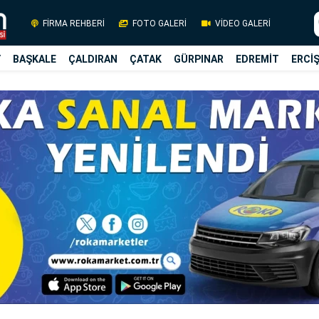
FİRMA REHBERİ
FOTO GALERİ
VİDEO GALERİ
Y
BAŞKALE
ÇALDIRAN
ÇATAK
GÜRPINAR
EDREMİT
ERCİ