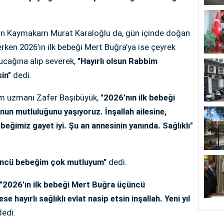
ayan Kaymakam Murat Karaloğlu da, gün içinde doğan
rken 2026’ın ilk bebeği Mert Buğra’ya ise çeyrek
kucağına alıp severek,
"Hayırlı olsun Rabbim
sin"
dedi.
um uzmanı Zafer Başıbüyük,
"2026’nın ilk bebeği
un mutluluğunu yaşıyoruz. İnşallah ailesine,
Bebeğimiz gayet iyi. Şu an annesinin yanında. Sağlıklı"
ncü bebeğim çok mutluyum"
dedi.
"2026’ın ilk bebeği Mert Buğra üçüncü
hayırlı sağlıklı evlat nasip etsin inşallah. Yeni yıl
dedi.