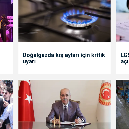
Doğalgazda kış ayları için kritik
LGS
uyarı
açı