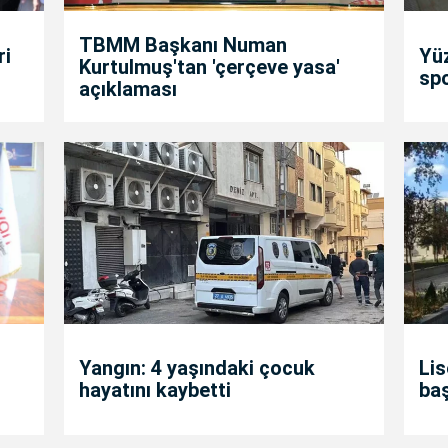
TBMM Başkanı Numan
ri
Yü
Kurtulmuş'tan 'çerçeve yasa'
spo
açıklaması
Yangın: 4 yaşındaki çocuk
Lis
hayatını kaybetti
ba