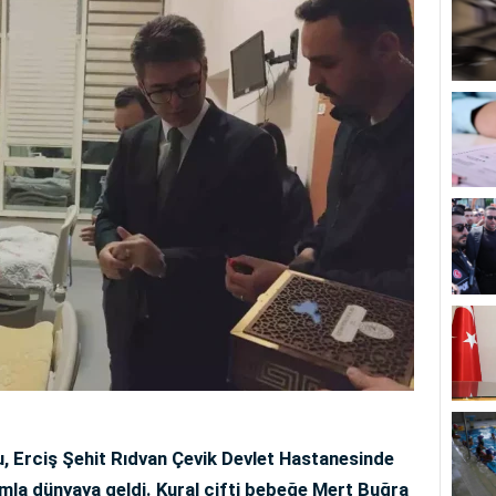
u, Erciş Şehit Rıdvan Çevik Devlet Hastanesinde
mla dünyaya geldi. Kural çifti bebeğe Mert Buğra