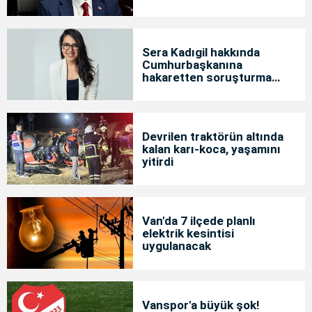
Sera Kadıgil hakkında
Cumhurbaşkanına
hakaretten soruşturma
başlatıldı
Devrilen traktörün altında
kalan karı-koca, yaşamını
yitirdi
Van'da 7 ilçede planlı
elektrik kesintisi
uygulanacak
Vanspor'a büyük şok!