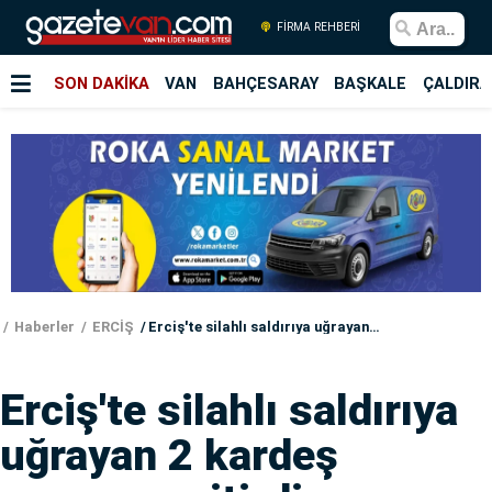
FİRMA REHBERİ
SON DAKİKA
VAN
BAHÇESARAY
BAŞKALE
ÇALDIRA
Haberler
ERCİŞ
Erciş'te silahlı saldırıya uğrayan 2 kardeş yaşamını yitirdi
Erciş'te silahlı saldırıya
uğrayan 2 kardeş