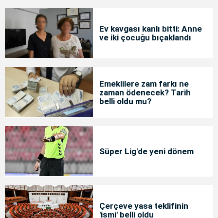
Ev kavgası kanlı bitti: Anne
ve iki çocuğu bıçaklandı
Emeklilere zam farkı ne
zaman ödenecek? Tarih
belli oldu mu?
Süper Lig'de yeni dönem
Çerçeve yasa teklifinin
'ismi' belli oldu