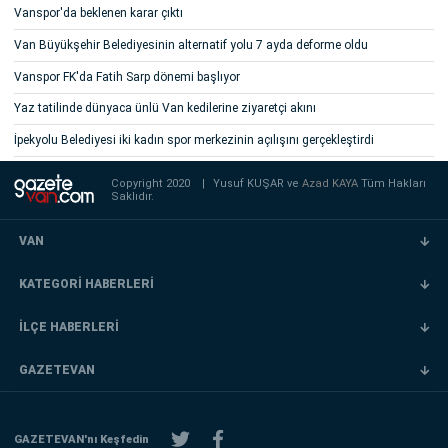
Vanspor'da beklenen karar çıktı
Van Büyükşehir Belediyesinin alternatif yolu 7 ayda deforme oldu
Vanspor FK'da Fatih Sarp dönemi başlıyor
Yaz tatilinde dünyaca ünlü Van kedilerine ziyaretçi akını
İpekyolu Belediyesi iki kadın spor merkezinin açılışını gerçekleştirdi
Copyright 2020
|
Yusuf KUŞAR ve
Azad KAYA
Tüm Hakları
Saklıdır.
VAN
KATEGORİ HABERLERİ
İLÇE HABERLERİ
GAZETEVAN
GAZETEVAN'nı Keşfedin