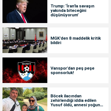
Trump: ‘İran'la savaşın
yakında biteceğini
düşünüyorum’
MGK'den 8 maddelik kritik
bildiri
Vanspor'dan peş peşe
sponsorluk!
Böcek ilacından
zehirlendiği iddia edilen
Yusuf öldü, annesi yoğun
bakımda