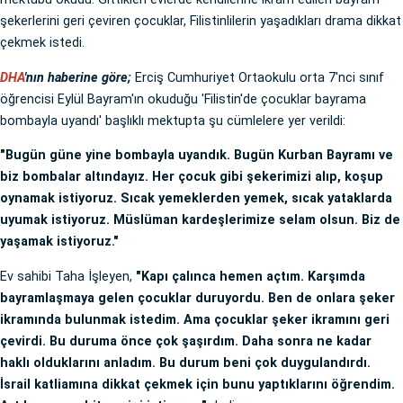
şekerlerini geri çeviren çocuklar, Filistinlilerin yaşadıkları drama dikkat
çekmek istedi.
DHA
'nın haberine göre;
Erciş Cumhuriyet Ortaokulu orta 7'nci sınıf
öğrencisi Eylül Bayram'ın okuduğu 'Filistin'de çocuklar bayrama
bombayla uyandı' başlıklı mektupta şu cümlelere yer verildi:
"Bugün güne yine bombayla uyandık. Bugün Kurban Bayramı ve
biz bombalar altındayız. Her çocuk gibi şekerimizi alıp, koşup
oynamak istiyoruz. Sıcak yemeklerden yemek, sıcak yataklarda
uyumak istiyoruz. Müslüman kardeşlerimize selam olsun. Biz de
yaşamak istiyoruz."
Ev sahibi Taha İşleyen,
"Kapı çalınca hemen açtım. Karşımda
bayramlaşmaya gelen çocuklar duruyordu. Ben de onlara şeker
ikramında bulunmak istedim. Ama çocuklar şeker ikramını geri
çevirdi. Bu duruma önce çok şaşırdım. Daha sonra ne kadar
haklı olduklarını anladım. Bu durum beni çok duygulandırdı.
İsrail katliamına dikkat çekmek için bunu yaptıklarını öğrendim.