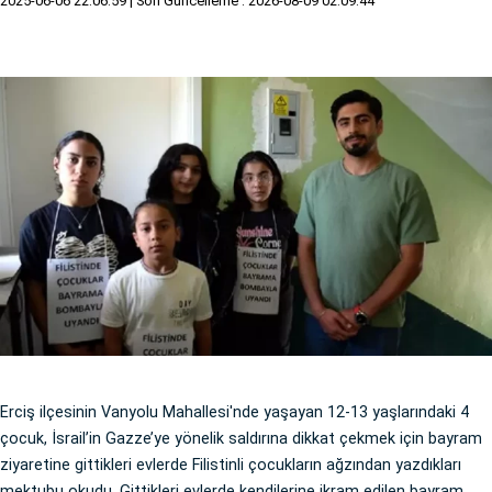
2025-06-06 22:06:59
| Son Güncelleme : 2026-08-09 02:09:44
Erciş ilçesinin Vanyolu Mahallesi'nde yaşayan 12-13 yaşlarındaki 4
çocuk, İsrail’in Gazze’ye yönelik saldırına dikkat çekmek için bayram
ziyaretine gittikleri evlerde Filistinli çocukların ağzından yazdıkları
mektubu okudu. Gittikleri evlerde kendilerine ikram edilen bayram