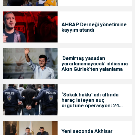
AHBAP Derneği yönetimine
kayyım atandı
'Demirtaş yasadan
yararlanamayacak' iddiasına
Akın Gürlek'ten yalanlama
‘Sokak hakkı’ adı altında
haraç isteyen suç
örgütüne operasyon: 24
tutuklama
Yeni sezonda Akhisar