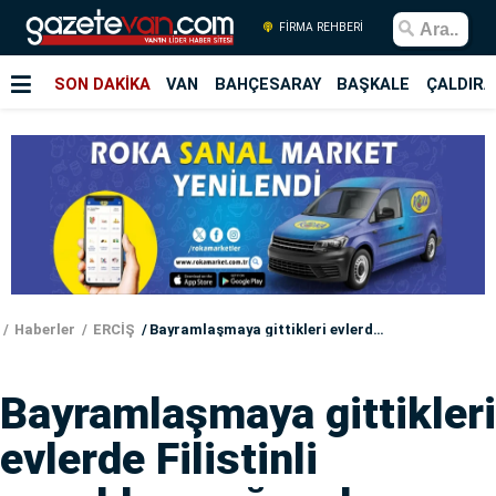
FİRMA REHBERİ
SON DAKİKA
VAN
BAHÇESARAY
BAŞKALE
ÇALDIRA
Haberler
ERCİŞ
Bayramlaşmaya gittikleri evlerde Filistinli çocukların ağzından yazdıkları mektubu okudular
Bayramlaşmaya gittikleri
evlerde Filistinli