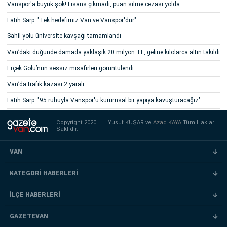
Vanspor'a büyük şok! Lisans çıkmadı, puan silme cezası yolda
Fatih Sarp: "Tek hedefimiz Van ve Vanspor'dur"
Sahil yolu üniversite kavşağı tamamlandı
Van’daki düğünde damada yaklaşık 20 milyon TL, geline kilolarca altın takıldı
Erçek Gölü’nün sessiz misafirleri görüntülendi
Van’da trafik kazası:2 yaralı
Fatih Sarp: "95 ruhuyla Vanspor'u kurumsal bir yapıya kavuşturacağız"
Copyright 2020
|
Yusuf KUŞAR ve
Azad KAYA
Tüm Hakları
Saklıdır.
VAN
KATEGORİ HABERLERİ
İLÇE HABERLERİ
GAZETEVAN