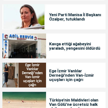
Yeni Parti Manisa İl Başkanı
Özalper, tutuklandı
Kavga ettiği ağabeyini
yaraladı, yengesini öldürdü
Ege İzmir Vanlılar
Derneği’nden Van-İzmir
uçuşları için çağrı
Türkiye’nin Maldivleri olan
Van Gölü’ne ücretsiz halk