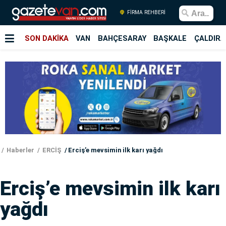
FİRMA REHBERİ
SON DAKİKA
VAN
BAHÇESARAY
BAŞKALE
ÇALDIRA
Haberler
ERCİŞ
Erciş’e mevsimin ilk karı yağdı
Erciş’e mevsimin ilk karı
yağdı