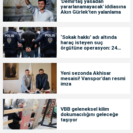
'Demirtaş yasadan
yararlanamayacak' iddiasına
Akın Gürlek'ten yalanlama
‘Sokak hakkı’ adı altında
haraç isteyen suç
örgütüne operasyon: 24
tutuklama
Yeni sezonda Akhisar
mesaisi! Vanspor'dan resmi
imza
VBB geleneksel kilim
dokumacılığını geleceğe
taşıyor