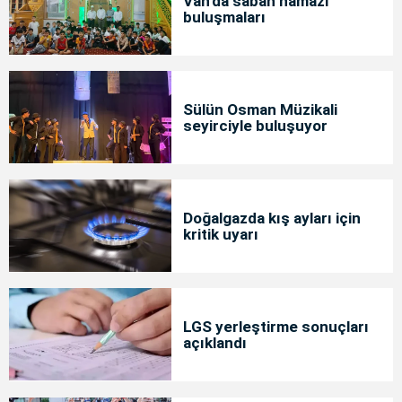
Van’da sabah namazı
buluşmaları
Sülün Osman Müzikali
seyirciyle buluşuyor
Doğalgazda kış ayları için
kritik uyarı
LGS yerleştirme sonuçları
açıklandı