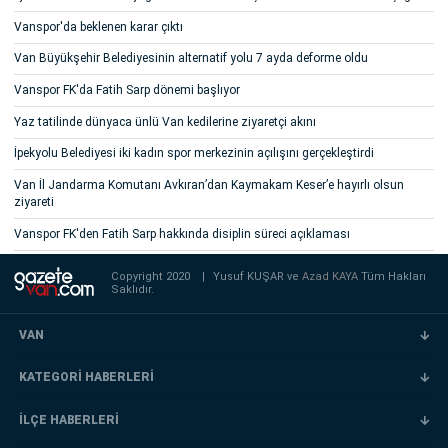
Vanspor'da beklenen karar çıktı
Van Büyükşehir Belediyesinin alternatif yolu 7 ayda deforme oldu
Vanspor FK'da Fatih Sarp dönemi başlıyor
Yaz tatilinde dünyaca ünlü Van kedilerine ziyaretçi akını
İpekyolu Belediyesi iki kadın spor merkezinin açılışını gerçekleştirdi
Van İl Jandarma Komutanı Avkıran’dan Kaymakam Keser’e hayırlı olsun
ziyareti
Vanspor FK'den Fatih Sarp hakkında disiplin süreci açıklaması
Copyright 2020
|
Yusuf KUŞAR ve
Azad KAYA
Tüm Hakları
Saklıdır.
VAN
KATEGORİ HABERLERİ
İLÇE HABERLERİ