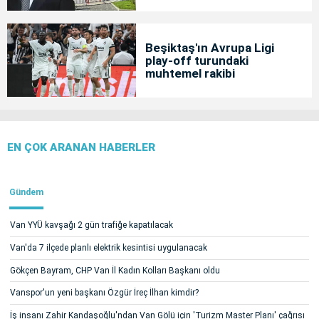
Beşiktaş'ın Avrupa Ligi
play-off turundaki
muhtemel rakibi
EN ÇOK ARANAN HABERLER
Gündem
Van YYÜ kavşağı 2 gün trafiğe kapatılacak
Van'da 7 ilçede planlı elektrik kesintisi uygulanacak
Gökçen Bayram, CHP Van İl Kadın Kolları Başkanı oldu
Vanspor'un yeni başkanı Özgür İreç İlhan kimdir?
İş insanı Zahir Kandaşoğlu'ndan Van Gölü için 'Turizm Master Planı' çağrısı