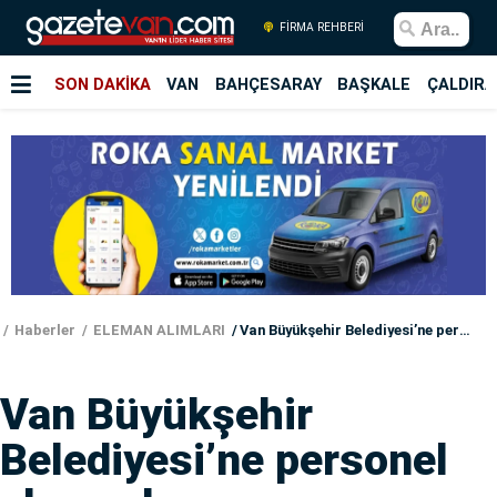
FİRMA REHBERİ
SON DAKİKA
VAN
BAHÇESARAY
BAŞKALE
ÇALDIRA
Haberler
ELEMAN ALIMLARI
Van Büyükşehir Belediyesi’ne personel alınacak
Van Büyükşehir
Belediyesi’ne personel