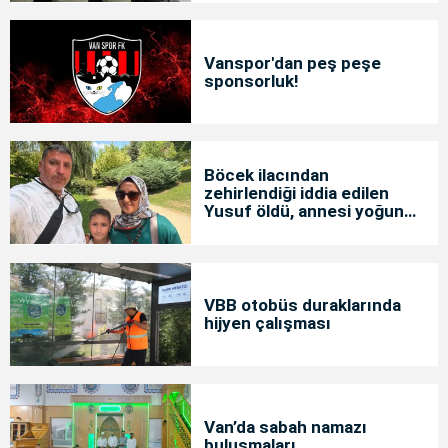
Vanspor'dan peş peşe
sponsorluk!
Böcek ilacından
zehirlendiği iddia edilen
Yusuf öldü, annesi yoğun
bakımda
VBB otobüs duraklarında
hijyen çalışması
Van’da sabah namazı
buluşmaları