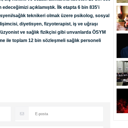
edeceğimizi açıklamıştık. İlk etapta 6 bin 835'i
nisyeni/sağlık teknikeri olmak üzere psikolog, sosyal
şimcisi, diyetisyen, fizyoterapist, iş ve uğraşı
rfüzyonist ve sağlık fizikçisi gibi unvanlarda ÖSYM
me ile toplam 12 bin sözleşmeli sağlık personeli