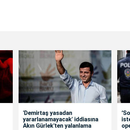
'Demirtaş yasadan
‘So
yararlanamayacak' iddiasına
is
Akın Gürlek'ten yalanlama
op