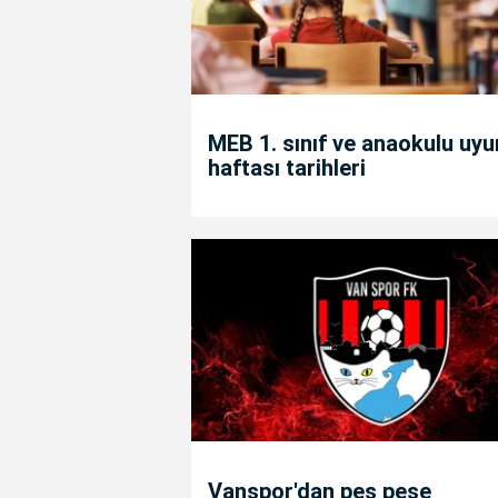
MEB 1. sınıf ve anaokulu uy
haftası tarihleri
Vanspor'dan peş peşe