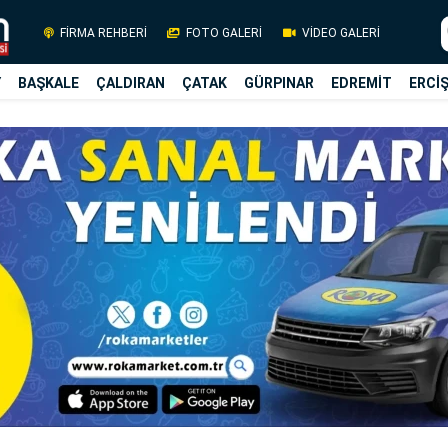
FİRMA REHBERİ
FOTO GALERİ
VİDEO GALERİ
Y
BAŞKALE
ÇALDIRAN
ÇATAK
GÜRPINAR
EDREMİT
ERCİ