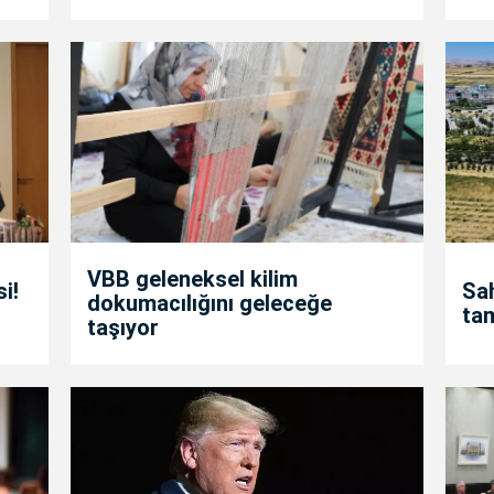
VBB geleneksel kilim
i!
Sah
dokumacılığını geleceğe
ta
taşıyor