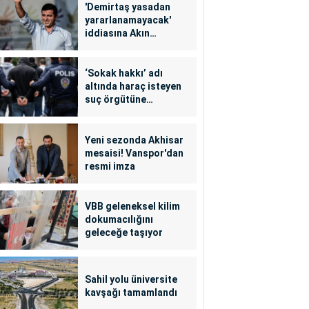
'Demirtaş yasadan
yararlanamayacak'
iddiasına Akın
Gürlek'ten yalanlama
‘Sokak hakkı’ adı
altında haraç isteyen
suç örgütüne
operasyon: 24
tutuklama
Yeni sezonda Akhisar
mesaisi! Vanspor'dan
resmi imza
VBB geleneksel kilim
dokumacılığını
geleceğe taşıyor
Sahil yolu üniversite
kavşağı tamamlandı