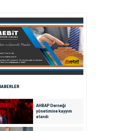
HABERLER
AHBAP Derneği
yönetimine kayyım
atandı