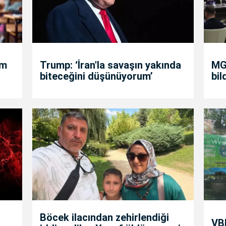
um
Trump: ‘İran'la savaşın yakında
MGK
biteceğini düşünüyorum’
bil
Böcek ilacından zehirlendiği
VBB