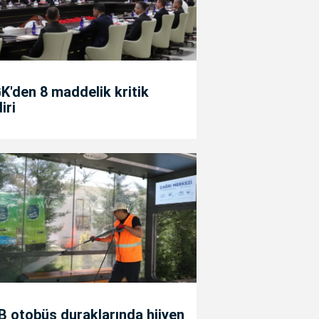
'den 8 maddelik kritik
diri
 otobüs duraklarında hijyen