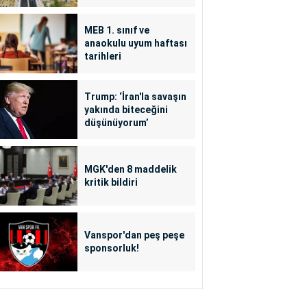
MEB 1. sınıf ve
anaokulu uyum haftası
tarihleri
Trump: ‘İran'la savaşın
yakında biteceğini
düşünüyorum’
MGK'den 8 maddelik
kritik bildiri
Vanspor'dan peş peşe
sponsorluk!