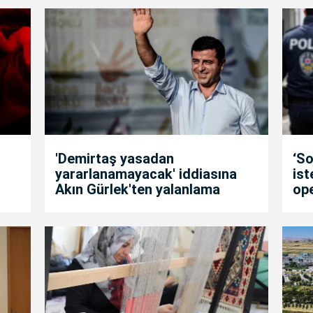
'Demirtaş yasadan
‘So
yararlanamayacak' iddiasına
is
Akın Gürlek'ten yalanlama
op