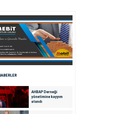
HABERLER
AHBAP Derneği
yönetimine kayyım
atandı