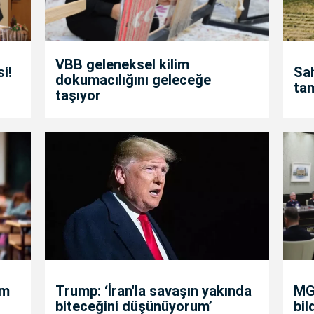
VBB geleneksel kilim
i!
Sah
dokumacılığını geleceğe
ta
taşıyor
um
Trump: ‘İran'la savaşın yakında
MGK
biteceğini düşünüyorum’
bil