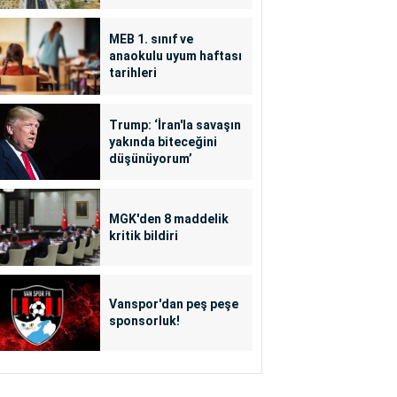
MEB 1. sınıf ve
anaokulu uyum haftası
tarihleri
Trump: ‘İran'la savaşın
yakında biteceğini
düşünüyorum’
MGK'den 8 maddelik
kritik bildiri
Vanspor'dan peş peşe
sponsorluk!