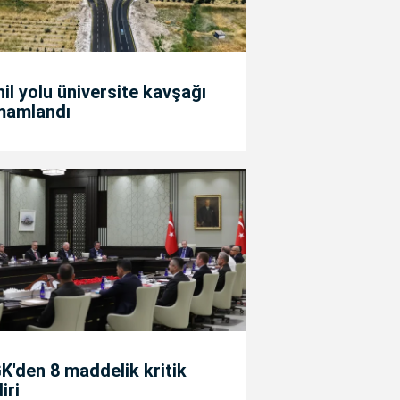
il yolu üniversite kavşağı
mamlandı
'den 8 maddelik kritik
diri