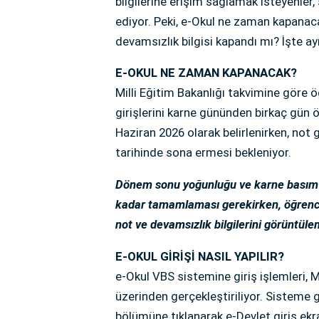
bilgilerine erişim sağlamak isteyenler,
ediyor. Peki, e-Okul ne zaman kapana
devamsızlık bilgisi kapandı mı? İşte ayrı
E-OKUL NE ZAMAN KAPANACAK?
Milli Eğitim Bakanlığı takvimine göre
girişlerini karne gününden birkaç gün
Haziran 2026 olarak belirlenirken, not g
tarihinde sona ermesi bekleniyor.
Dönem sonu yoğunluğu ve karne basım s
kadar tamamlaması gerekirken, öğrenci
not ve devamsızlık bilgilerini görüntü
E-OKUL GİRİŞİ NASIL YAPILIR?
e-Okul VBS sistemine giriş işlemleri, M
üzerinden gerçekleştiriliyor. Sisteme g
bölümüne tıklanarak e-Devlet giriş ekr