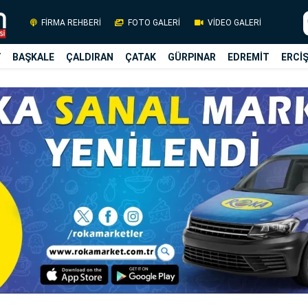
FİRMA REHBERİ
FOTO GALERİ
VİDEO GALERİ
Y
BAŞKALE
ÇALDIRAN
ÇATAK
GÜRPINAR
EDREMİT
ERCİ