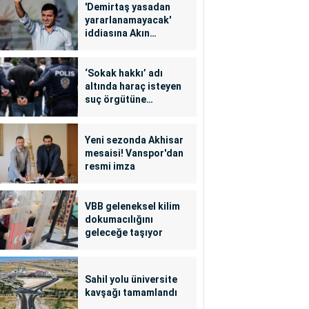
'Demirtaş yasadan
yararlanamayacak'
iddiasına Akın
Gürlek'ten yalanlama
‘Sokak hakkı’ adı
altında haraç isteyen
suç örgütüne
operasyon: 24
tutuklama
Yeni sezonda Akhisar
mesaisi! Vanspor'dan
resmi imza
VBB geleneksel kilim
dokumacılığını
geleceğe taşıyor
Sahil yolu üniversite
kavşağı tamamlandı