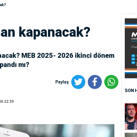
ak?
man kapanacak?
nacak? MEB 2025- 2026 ikinci dönem
apandı mı?
Paylaş
SON 
06:22:39