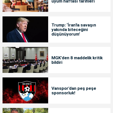
uyum haftası tarihleri
Trump: ‘İran'la savaşın
yakında biteceğini
düşünüyorum’
MGK'den 8 maddelik kritik
bildiri
Vanspor'dan peş peşe
sponsorluk!