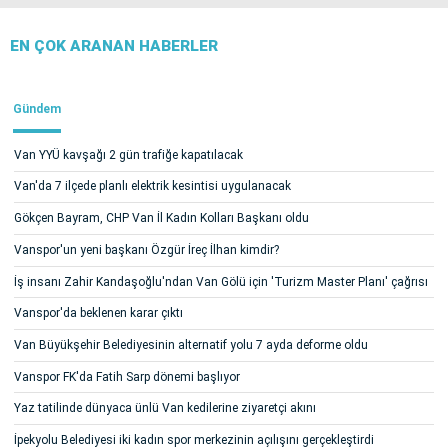
EN ÇOK ARANAN HABERLER
Gündem
Van YYÜ kavşağı 2 gün trafiğe kapatılacak
Van'da 7 ilçede planlı elektrik kesintisi uygulanacak
Gökçen Bayram, CHP Van İl Kadın Kolları Başkanı oldu
Vanspor'un yeni başkanı Özgür İreç İlhan kimdir?
İş insanı Zahir Kandaşoğlu'ndan Van Gölü için 'Turizm Master Planı' çağrısı
Vanspor'da beklenen karar çıktı
Van Büyükşehir Belediyesinin alternatif yolu 7 ayda deforme oldu
Vanspor FK'da Fatih Sarp dönemi başlıyor
Yaz tatilinde dünyaca ünlü Van kedilerine ziyaretçi akını
İpekyolu Belediyesi iki kadın spor merkezinin açılışını gerçekleştirdi