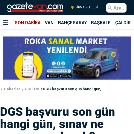
FİRMA REHBERİ
SON DAKİKA
VAN
BAHÇESARAY
BAŞKALE
ÇALDIRA
Haberler
EĞİTİM
DGS başvuru son gün hangi gün, sınav ne zaman yapılacak?
DGS başvuru son gün
hangi gün, sınav ne