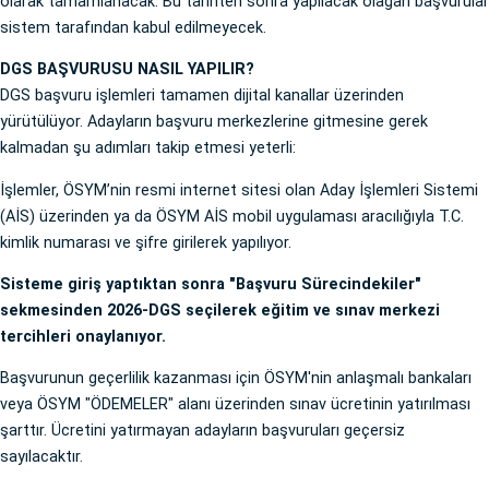
olarak tamamlanacak. Bu tarihten sonra yapılacak olağan başvurular
sistem tarafından kabul edilmeyecek.
DGS BAŞVURUSU NASIL YAPILIR?
DGS başvuru işlemleri tamamen dijital kanallar üzerinden
yürütülüyor. Adayların başvuru merkezlerine gitmesine gerek
kalmadan şu adımları takip etmesi yeterli:
İşlemler, ÖSYM’nin resmi internet sitesi olan Aday İşlemleri Sistemi
(AİS) üzerinden ya da ÖSYM AİS mobil uygulaması aracılığıyla T.C.
kimlik numarası ve şifre girilerek yapılıyor.
Sisteme giriş yaptıktan sonra "Başvuru Sürecindekiler"
sekmesinden 2026-DGS seçilerek eğitim ve sınav merkezi
tercihleri onaylanıyor.
Başvurunun geçerlilik kazanması için ÖSYM'nin anlaşmalı bankaları
veya ÖSYM "ÖDEMELER" alanı üzerinden sınav ücretinin yatırılması
şarttır. Ücretini yatırmayan adayların başvuruları geçersiz
sayılacaktır.