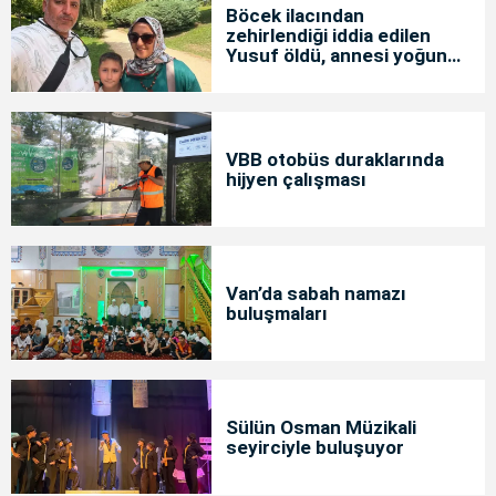
Böcek ilacından
zehirlendiği iddia edilen
Yusuf öldü, annesi yoğun
bakımda
VBB otobüs duraklarında
hijyen çalışması
Van’da sabah namazı
buluşmaları
Sülün Osman Müzikali
seyirciyle buluşuyor