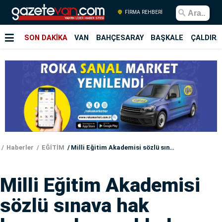
FİRMA REHBERİ
SON DAKİKA
VAN
BAHÇESARAY
BAŞKALE
ÇALDIRA
Haberler
EĞİTİM
Milli Eğitim Akademisi sözlü sınava hak kazananları açıkladı
Milli Eğitim Akademisi
sözlü sınava hak