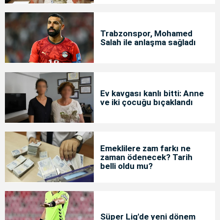
Trabzonspor, Mohamed
Salah ile anlaşma sağladı
Ev kavgası kanlı bitti: Anne
ve iki çocuğu bıçaklandı
Emeklilere zam farkı ne
zaman ödenecek? Tarih
belli oldu mu?
Süper Lig'de yeni dönem