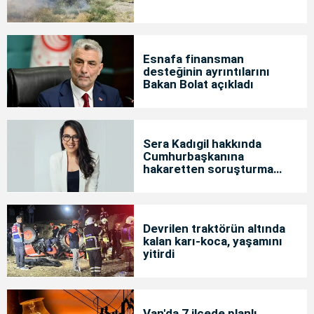
Esnafa finansman
desteğinin ayrıntılarını
Bakan Bolat açıkladı
Sera Kadıgil hakkında
Cumhurbaşkanına
hakaretten soruşturma
başlatıldı
Devrilen traktörün altında
kalan karı-koca, yaşamını
yitirdi
Van'da 7 ilçede planlı