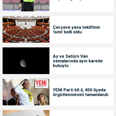
Çerçeve yasa teklifinin
'ismi' belli oldu
Ay ve Satürn Van
semalarında aynı karede
buluştu
YENİ Parti 60 il, 400 ilçede
örgütlenmesini tamamlandı