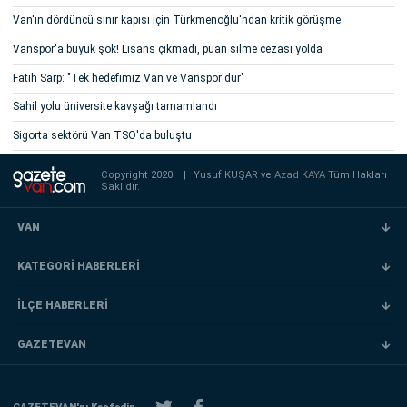
Van'ın dördüncü sınır kapısı için Türkmenoğlu'ndan kritik görüşme
Vanspor'a büyük şok! Lisans çıkmadı, puan silme cezası yolda
Fatih Sarp: "Tek hedefimiz Van ve Vanspor'dur"
Sahil yolu üniversite kavşağı tamamlandı
Sigorta sektörü Van TSO'da buluştu
Copyright 2020
|
Yusuf KUŞAR ve
Azad KAYA
Tüm Hakları
Saklıdır.
VAN
KATEGORİ HABERLERİ
İLÇE HABERLERİ
GAZETEVAN