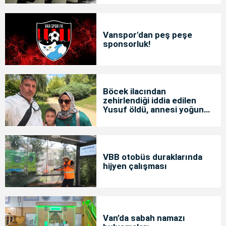
Vanspor'dan peş peşe
sponsorluk!
Böcek ilacından
zehirlendiği iddia edilen
Yusuf öldü, annesi yoğun
bakımda
VBB otobüs duraklarında
hijyen çalışması
Van’da sabah namazı