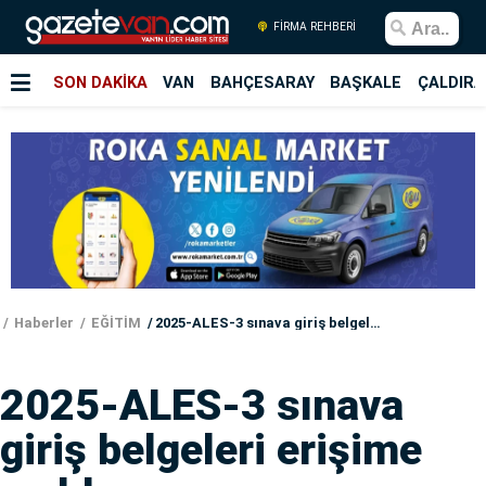
FİRMA REHBERİ
SON DAKİKA
VAN
BAHÇESARAY
BAŞKALE
ÇALDIRA
Haberler
EĞİTİM
2025-ALES-3 sınava giriş belgeleri erişime açıldı
2025-ALES-3 sınava
giriş belgeleri erişime