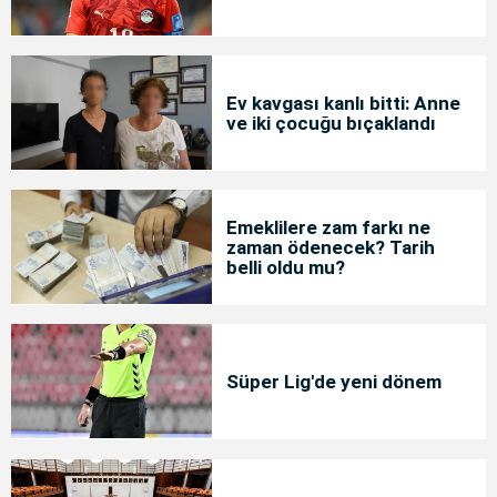
Ev kavgası kanlı bitti: Anne
ve iki çocuğu bıçaklandı
Emeklilere zam farkı ne
zaman ödenecek? Tarih
belli oldu mu?
Süper Lig'de yeni dönem