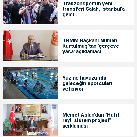
Trabzonspor'un yeni
transferi Salah, İstanbul'a
geldi
TBMM Başkanı Numan
Kurtulmuş'tan 'çerçeve
yasa' açıklaması
Yüzme havuzunda
geleceğin sporcuları
yetişiyor
Memet Aslan'dan "Hafif
raylı sistem projesi"
açıklaması