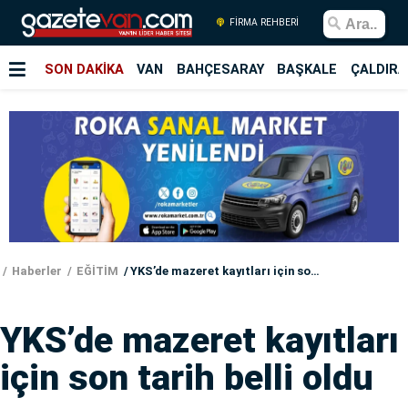
FİRMA REHBERİ
SON DAKİKA
VAN
BAHÇESARAY
BAŞKALE
ÇALDIRA
Haberler
EĞİTİM
YKS’de mazeret kayıtları için son tarih belli oldu
YKS’de mazeret kayıtları
için son tarih belli oldu