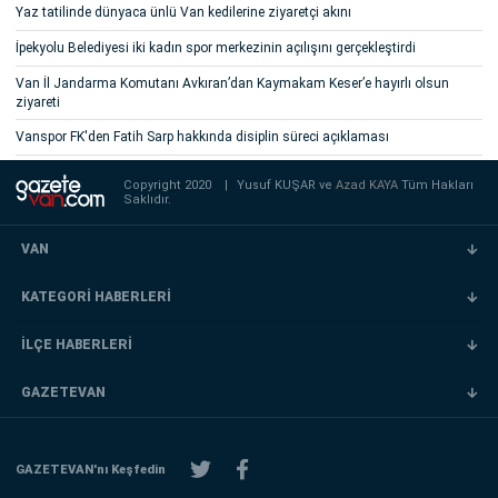
Yaz tatilinde dünyaca ünlü Van kedilerine ziyaretçi akını
İpekyolu Belediyesi iki kadın spor merkezinin açılışını gerçekleştirdi
Van İl Jandarma Komutanı Avkıran’dan Kaymakam Keser’e hayırlı olsun
ziyareti
Vanspor FK'den Fatih Sarp hakkında disiplin süreci açıklaması
Copyright 2020
|
Yusuf KUŞAR ve
Azad KAYA
Tüm Hakları
Saklıdır.
VAN
KATEGORİ HABERLERİ
İLÇE HABERLERİ
GAZETEVAN
GAZETEVAN'nı Keşfedin