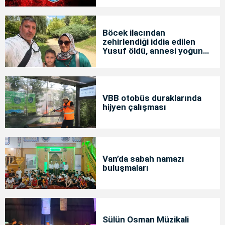
Böcek ilacından
zehirlendiği iddia edilen
Yusuf öldü, annesi yoğun
bakımda
VBB otobüs duraklarında
hijyen çalışması
Van’da sabah namazı
buluşmaları
Sülün Osman Müzikali