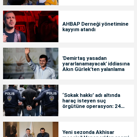
AHBAP Derneği yönetimine
kayyım atandı
'Demirtaş yasadan
yararlanamayacak' iddiasına
Akın Gürlek'ten yalanlama
‘Sokak hakkı’ adı altında
haraç isteyen suç
örgütüne operasyon: 24
tutuklama
Yeni sezonda Akhisar