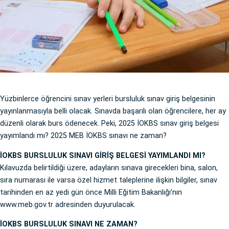
Yüzbinlerce öğrencini sınav yerleri bursluluk sınav giriş belgesinin
yayınlanmasıyla belli olacak. Sınavda başarılı olan öğrencilere, her ay
düzenli olarak burs ödenecek. Peki, 2025 İOKBS sınav giriş belgesi
yayımlandı mı? 2025 MEB İOKBS sınavı ne zaman?
İOKBS BURSLULUK SINAVI GİRİŞ BELGESİ YAYIMLANDI MI?
Kılavuzda belirtildiği üzere, adayların sınava girecekleri bina, salon,
sıra numarası ile varsa özel hizmet taleplerine ilişkin bilgiler, sınav
tarihinden en az yedi gün önce Milli Eğitim Bakanlığı’nın
www.meb.gov.tr adresinden duyurulacak.
İOKBS BURSLULUK SINAVI NE ZAMAN?