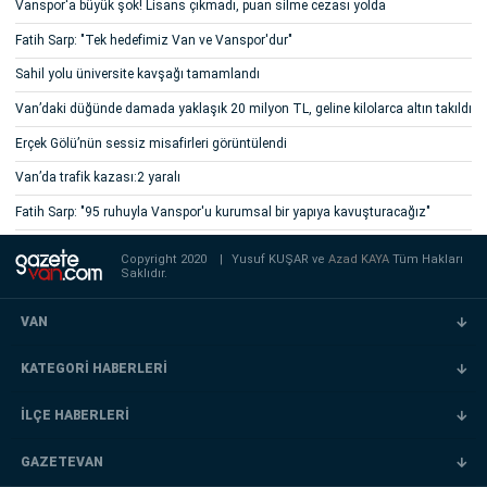
Vanspor'a büyük şok! Lisans çıkmadı, puan silme cezası yolda
Fatih Sarp: "Tek hedefimiz Van ve Vanspor'dur"
Sahil yolu üniversite kavşağı tamamlandı
Van’daki düğünde damada yaklaşık 20 milyon TL, geline kilolarca altın takıldı
Erçek Gölü’nün sessiz misafirleri görüntülendi
Van’da trafik kazası:2 yaralı
Fatih Sarp: "95 ruhuyla Vanspor'u kurumsal bir yapıya kavuşturacağız"
Copyright 2020
|
Yusuf KUŞAR ve
Azad KAYA
Tüm Hakları
Saklıdır.
VAN
KATEGORİ HABERLERİ
İLÇE HABERLERİ
GAZETEVAN