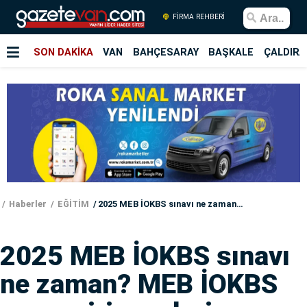
FİRMA REHBERİ
SON DAKİKA
VAN
BAHÇESARAY
BAŞKALE
ÇALDIRA
Haberler
EĞİTİM
2025 MEB İOKBS sınavı ne zaman? MEB İOKBS sınav giriş yerleri
2025 MEB İOKBS sınavı
ne zaman? MEB İOKBS