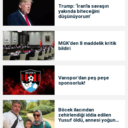
Trump: ‘İran'la savaşın
yakında biteceğini
düşünüyorum’
MGK'den 8 maddelik kritik
bildiri
Vanspor'dan peş peşe
sponsorluk!
Böcek ilacından
zehirlendiği iddia edilen
Yusuf öldü, annesi yoğun
bakımda