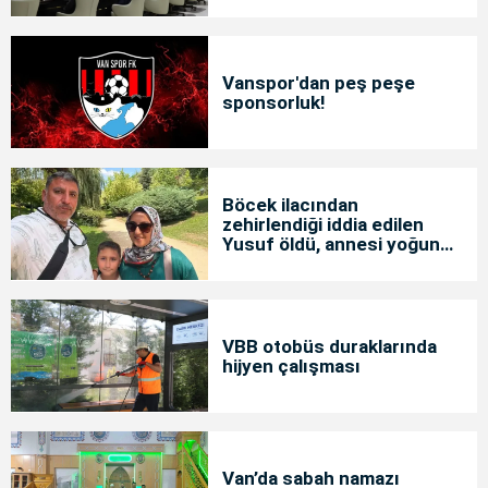
Vanspor'dan peş peşe
sponsorluk!
Böcek ilacından
zehirlendiği iddia edilen
Yusuf öldü, annesi yoğun
bakımda
VBB otobüs duraklarında
hijyen çalışması
Van’da sabah namazı