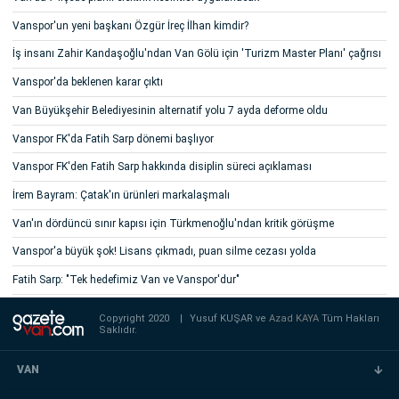
Vanspor'un yeni başkanı Özgür İreç İlhan kimdir?
İş insanı Zahir Kandaşoğlu'ndan Van Gölü için 'Turizm Master Planı' çağrısı
Vanspor'da beklenen karar çıktı
Van Büyükşehir Belediyesinin alternatif yolu 7 ayda deforme oldu
Vanspor FK'da Fatih Sarp dönemi başlıyor
Vanspor FK'den Fatih Sarp hakkında disiplin süreci açıklaması
İrem Bayram: Çatak'ın ürünleri markalaşmalı
Van'ın dördüncü sınır kapısı için Türkmenoğlu'ndan kritik görüşme
Vanspor'a büyük şok! Lisans çıkmadı, puan silme cezası yolda
Fatih Sarp: "Tek hedefimiz Van ve Vanspor'dur"
Copyright 2020
|
Yusuf KUŞAR ve
Azad KAYA
Tüm Hakları
Saklıdır.
VAN