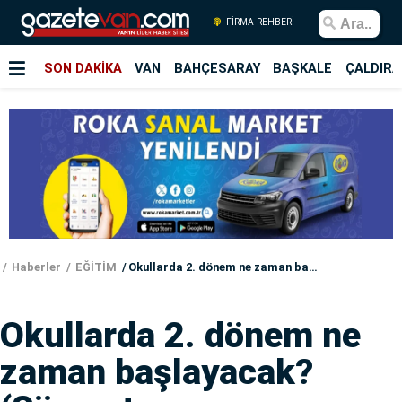
FİRMA REHBERİ
SON DAKİKA
VAN
BAHÇESARAY
BAŞKALE
ÇALDIRA
Haberler
EĞİTİM
Okullarda 2. dönem ne zaman başlayacak? (Sömestr ne zaman bitiyor?)
Okullarda 2. dönem ne
zaman başlayacak?