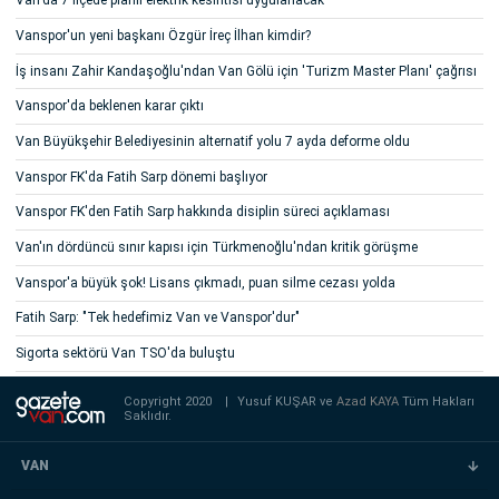
Van'da 7 ilçede planlı elektrik kesintisi uygulanacak
Vanspor'un yeni başkanı Özgür İreç İlhan kimdir?
İş insanı Zahir Kandaşoğlu'ndan Van Gölü için 'Turizm Master Planı' çağrısı
Vanspor'da beklenen karar çıktı
Van Büyükşehir Belediyesinin alternatif yolu 7 ayda deforme oldu
Vanspor FK'da Fatih Sarp dönemi başlıyor
Vanspor FK'den Fatih Sarp hakkında disiplin süreci açıklaması
Van'ın dördüncü sınır kapısı için Türkmenoğlu'ndan kritik görüşme
Vanspor'a büyük şok! Lisans çıkmadı, puan silme cezası yolda
Fatih Sarp: "Tek hedefimiz Van ve Vanspor'dur"
Sigorta sektörü Van TSO'da buluştu
Copyright 2020
|
Yusuf KUŞAR ve
Azad KAYA
Tüm Hakları
Saklıdır.
VAN