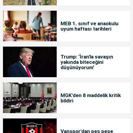
MEB 1. sınıf ve anaokulu
uyum haftası tarihleri
Trump: ‘İran'la savaşın
yakında biteceğini
düşünüyorum’
MGK'den 8 maddelik kritik
bildiri
Vanspor'dan peş peşe