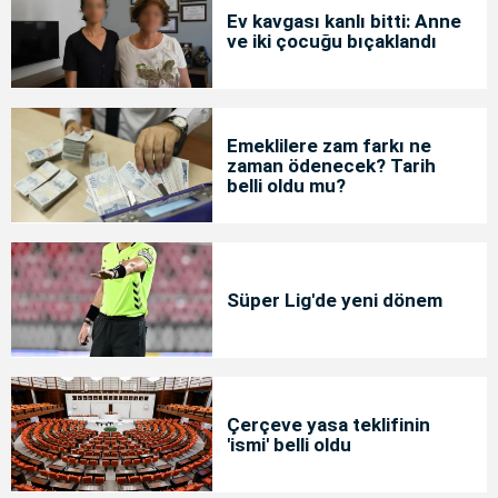
Ev kavgası kanlı bitti: Anne
ve iki çocuğu bıçaklandı
Emeklilere zam farkı ne
zaman ödenecek? Tarih
belli oldu mu?
Süper Lig'de yeni dönem
Çerçeve yasa teklifinin
'ismi' belli oldu