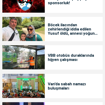
sponsorluk!
Böcek ilacından
zehirlendiği iddia edilen
Yusuf öldü, annesi yoğun
bakımda
VBB otobüs duraklarında
hijyen çalışması
Van’da sabah namazı
buluşmaları