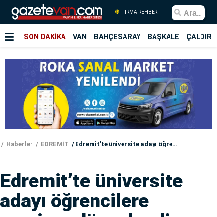
FİRMA REHBERİ
SON DAKİKA
VAN
BAHÇESARAY
BAŞKALE
ÇALDIRA
Haberler
EDREMİT
Edremit’te üniversite adayı öğrencilere seminer düzenlendi
Edremit’te üniversite
adayı öğrencilere