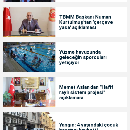
TBMM Başkanı Numan
Kurtulmuş'tan 'çerçeve
yasa' açıklaması
Yüzme havuzunda
geleceğin sporcuları
yetişiyor
Memet Aslan'dan "Hafif
raylı sistem projesi"
açıklaması
Yangın: 4 yaşındaki çocuk