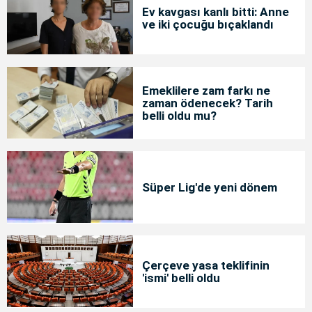
Ev kavgası kanlı bitti: Anne
ve iki çocuğu bıçaklandı
Emeklilere zam farkı ne
zaman ödenecek? Tarih
belli oldu mu?
Süper Lig'de yeni dönem
Çerçeve yasa teklifinin
'ismi' belli oldu