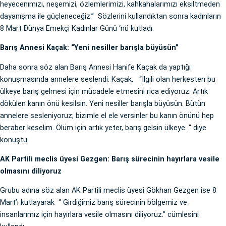
heyecenımızı, neşemizi, özlemlerimizi, kahkahalarımızı eksiltmeden
dayanışma ile güçleneceğiz.” Sözlerini kullandıktan sonra kadınların
8 Mart Dünya Emekçi Kadınlar Günü ‘nü kutladı.
Barış Annesi Kaçak: “Yeni nesiller barışla büyüsün”
Daha sonra söz alan Barış Annesi Hanife Kaçak da yaptığı
konuşmasında annelere seslendi. Kaçak, “İlgili olan herkesten bu
ülkeye barış gelmesi için mücadele etmesini rica ediyoruz. Artık
dökülen kanın önü kesilsin. Yeni nesiller barışla büyüsün. Bütün
annelere sesleniyoruz; bizimle el ele versinler bu kanın önünü hep
beraber keselim. Ölüm için artık yeter, barış gelsin ülkeye. “ diye
konuştu.
AK Partili meclis üyesi Gezgen: Barış sürecinin hayırlara vesile
olmasını diliyoruz
Grubu adına söz alan AK Partili meclis üyesi Gökhan Gezgen ise 8
Mart’ı kutlayarak “ Girdiğimiz barış sürecinin bölgemiz ve
insanlarımız için hayırlara vesile olmasını diliyoruz.” cümlesini