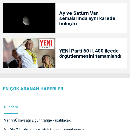
Ay ve Satürn Van
semalarında aynı karede
buluştu
YENİ Parti 60 il, 400 ilçede
örgütlenmesini tamamlandı
EN ÇOK ARANAN HABERLER
Gündem
Van YYÜ kavşağı 2 gün trafiğe kapatılacak
Van'da 7 ilçede planlı elektrik kesintisi uygulanacak