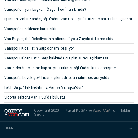
Vanspor'un yeni başkanı Özgür İreç İlhan kimdir?
İş insanı Zahir Kandaşoğlu'ndan Van Gölü için 'Turizm Master Planı' çağrısı
Vanspor'da beklenen karar çıktı
Van Büyükşehir Belediyesinin alternatif yolu 7 ayda deforme oldu
Vanspor FK'da Fatih Sarp dönemi başlıyor
Vanspor FK'den Fatih Sarp hakkında disiplin süreci açıklaması
Van'ın dördüncü sınır kapısı için Türkmenoğlu'ndan kritik görüşme
Vanspor'a büyük şok! Lisans çıkmadı, puan silme cezası yolda
Fatih Sarp: "Tek hedefimiz Van ve Vanspor'dur"
Sigorta sektörü Van TSO'da buluştu
Copyright 2020
|
Yusuf KUŞAR ve
Azad KAYA
Tüm Hakları
Saklıdır.
VAN