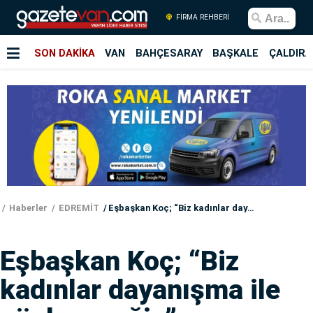
FİRMA REHBERİ
SON DAKİKA
VAN
BAHÇESARAY
BAŞKALE
ÇALDIRA
Haberler
EDREMİT
Eşbaşkan Koç; “Biz kadınlar dayanışma ile güçleneceğiz”
Eşbaşkan Koç; “Biz
kadınlar dayanışma ile