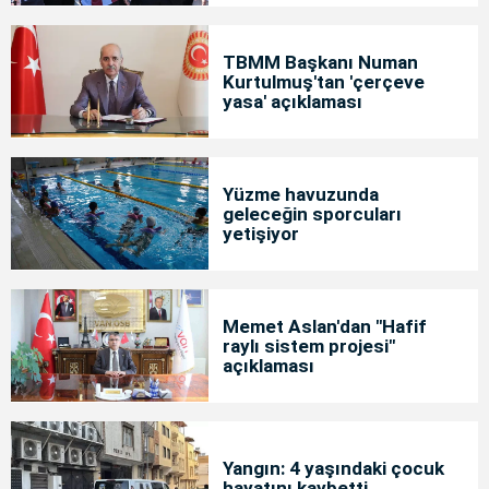
TBMM Başkanı Numan
Kurtulmuş'tan 'çerçeve
yasa' açıklaması
Yüzme havuzunda
geleceğin sporcuları
yetişiyor
Memet Aslan'dan "Hafif
raylı sistem projesi"
açıklaması
Yangın: 4 yaşındaki çocuk
hayatını kaybetti