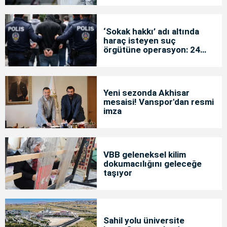
‘Sokak hakkı’ adı altında
haraç isteyen suç
örgütüne operasyon: 24
tutuklama
Yeni sezonda Akhisar
mesaisi! Vanspor'dan resmi
imza
VBB geleneksel kilim
dokumacılığını geleceğe
taşıyor
Sahil yolu üniversite