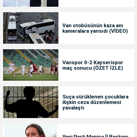
Van otobüsünün kaza anı
kameralara yansıdı (VİDEO)
Vanspor 0-2 Kayserispor
maç sonucu (ÖZET İZLE)
Suça sürüklenen çocuklara
ilişkin ceza düzenlemesi
yasalaştı
Yeni Parti Manisa İl Başkanı