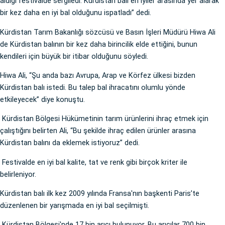
aldığı festivalde sergiledi. Kürdistan balı en iyiler arasında yer alarak
bir kez daha en iyi bal olduğunu ispatladı” dedi.
Kürdistan Tarım Bakanlığı sözcüsü ve Basın İşleri Müdürü Hiwa Ali
de Kürdistan balının bir kez daha birincilik elde ettiğini, bunun
kendileri için büyük bir itibar olduğunu söyledi.
Hiwa Ali, “Şu anda bazı Avrupa, Arap ve Körfez ülkesi bizden
Kürdistan balı istedi. Bu talep bal ihracatını olumlu yönde
etkileyecek” diye konuştu.
Kürdistan Bölgesi Hükümetinin tarım ürünlerini ihraç etmek için
çalıştığını belirten Ali, “Bu şekilde ihraç edilen ürünler arasına
Kürdistan balını da eklemek istiyoruz” dedi.
Festivalde en iyi bal kalite, tat ve renk gibi birçok kriter ile
belirleniyor.
Kürdistan balı ilk kez 2009 yılında Fransa'nın başkenti Paris’te
düzenlenen bir yarışmada en iyi bal seçilmişti.
Kürdistan Bölgesi'nde 17 bin arıcı bulunuyor. Bu arıcılar 700 bin