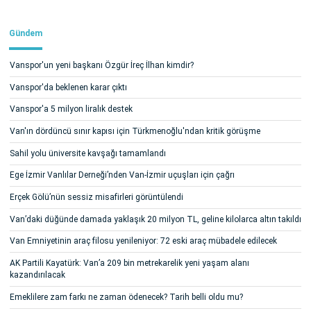
Gündem
Vanspor'un yeni başkanı Özgür İreç İlhan kimdir?
Vanspor'da beklenen karar çıktı
Vanspor'a 5 milyon liralık destek
Van'ın dördüncü sınır kapısı için Türkmenoğlu'ndan kritik görüşme
Sahil yolu üniversite kavşağı tamamlandı
Ege İzmir Vanlılar Derneği’nden Van-İzmir uçuşları için çağrı
Erçek Gölü’nün sessiz misafirleri görüntülendi
Van’daki düğünde damada yaklaşık 20 milyon TL, geline kilolarca altın takıldı
Van Emniyetinin araç filosu yenileniyor: 72 eski araç mübadele edilecek
AK Partili Kayatürk: Van’a 209 bin metrekarelik yeni yaşam alanı
kazandırılacak
Emeklilere zam farkı ne zaman ödenecek? Tarih belli oldu mu?