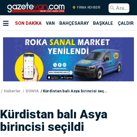
FİRMA REHBERİ
SON DAKİKA
VAN
BAHÇESARAY
BAŞKALE
ÇALDIRA
Haberler
DÜNYA
Kürdistan balı Asya birincisi seçildi
Kürdistan balı Asya
birincisi seçildi