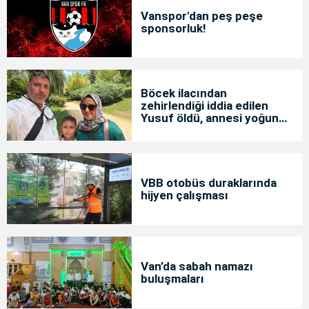
Vanspor'dan peş peşe
sponsorluk!
Böcek ilacından
zehirlendiği iddia edilen
Yusuf öldü, annesi yoğun
bakımda
VBB otobüs duraklarında
hijyen çalışması
Van’da sabah namazı
buluşmaları