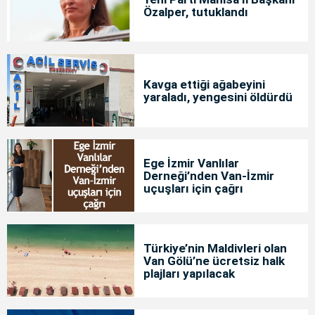
Özalper, tutuklandı
Kavga ettiği ağabeyini
yaraladı, yengesini öldürdü
Ege İzmir Vanlılar
Derneği’nden Van-İzmir
uçuşları için çağrı
Türkiye’nin Maldivleri olan
Van Gölü’ne ücretsiz halk
plajları yapılacak