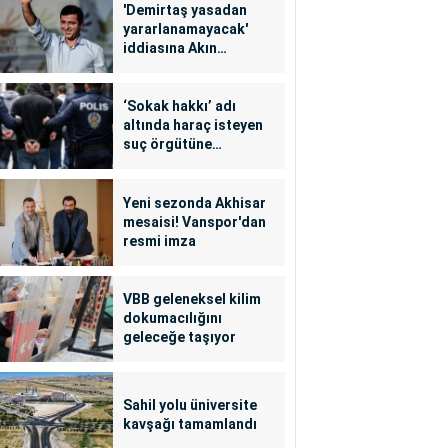
'Demirtaş yasadan
yararlanamayacak'
iddiasına Akın
Gürlek'ten yalanlama
‘Sokak hakkı’ adı
altında haraç isteyen
suç örgütüne
operasyon: 24
tutuklama
Yeni sezonda Akhisar
mesaisi! Vanspor'dan
resmi imza
VBB geleneksel kilim
dokumacılığını
geleceğe taşıyor
Sahil yolu üniversite
kavşağı tamamlandı