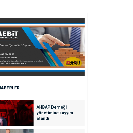
HABERLER
AHBAP Derneği
yönetimine kayyım
atandı