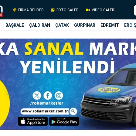
FİRMA REHBERİ
FOTO GALERİ
VİDEO GALERİ
Y
BAŞKALE
ÇALDIRAN
ÇATAK
GÜRPINAR
EDREMİT
ERCİ