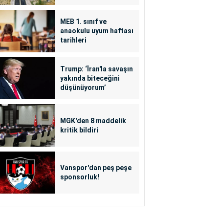
MEB 1. sınıf ve
anaokulu uyum haftası
tarihleri
Trump: ‘İran'la savaşın
yakında biteceğini
düşünüyorum’
MGK'den 8 maddelik
kritik bildiri
Vanspor'dan peş peşe
sponsorluk!