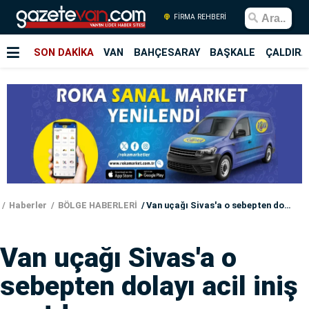
FİRMA REHBERİ
SON DAKİKA
VAN
BAHÇESARAY
BAŞKALE
ÇALDIRA
Haberler
BÖLGE HABERLERİ
Van uçağı Sivas'a o sebepten dolayı acil iniş yaptı!
Van uçağı Sivas'a o
sebepten dolayı acil iniş