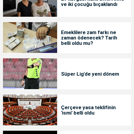
ve iki çocuğu bıçaklandı
Emeklilere zam farkı ne
zaman ödenecek? Tarih
belli oldu mu?
Süper Lig'de yeni dönem
Çerçeve yasa teklifinin
'ismi' belli oldu