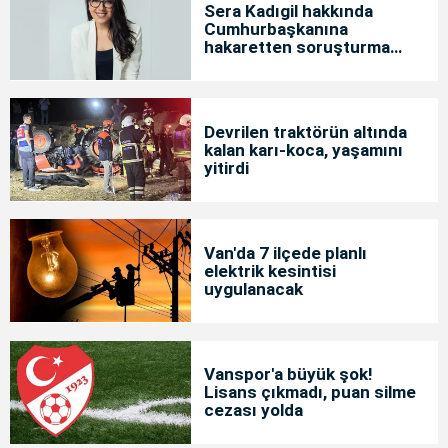
Sera Kadıgil hakkında
Cumhurbaşkanına
hakaretten soruşturma
başlatıldı
Devrilen traktörün altında
kalan karı-koca, yaşamını
yitirdi
Van'da 7 ilçede planlı
elektrik kesintisi
uygulanacak
Vanspor'a büyük şok!
Lisans çıkmadı, puan silme
cezası yolda