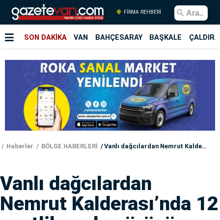
FİRMA REHBERİ
SON DAKİKA
VAN
BAHÇESARAY
BAŞKALE
ÇALDIRA
Haberler
BÖLGE HABERLERİ
Vanlı dağcılardan Nemrut Kalderası’nda 12 saatlik zorlu yürüyüş
Vanlı dağcılardan
Nemrut Kalderası’nda 12