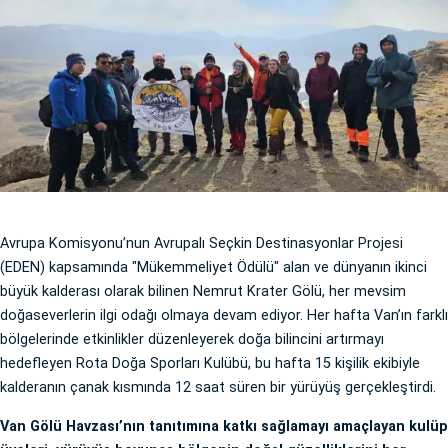
Avrupa Komisyonu’nun Avrupalı Seçkin Destinasyonlar Projesi
(EDEN) kapsamında "Mükemmeliyet Ödülü" alan ve dünyanın ikinci
büyük kalderası olarak bilinen Nemrut Krater Gölü, her mevsim
doğaseverlerin ilgi odağı olmaya devam ediyor. Her hafta Van’ın farklı
bölgelerinde etkinlikler düzenleyerek doğa bilincini artırmayı
hedefleyen Rota Doğa Sporları Kulübü, bu hafta 15 kişilik ekibiyle
kalderanın çanak kısmında 12 saat süren bir yürüyüş gerçekleştirdi.
Van Gölü Havzası’nın tanıtımına katkı sağlamayı amaçlayan kulüp