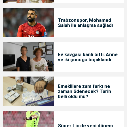
Trabzonspor, Mohamed
Salah ile anlaşma sağladı
Ev kavgası kanlı bitti: Anne
ve iki çocuğu bıçaklandı
Emeklilere zam farkı ne
zaman ödenecek? Tarih
belli oldu mu?
Süper Lig'de yeni dönem