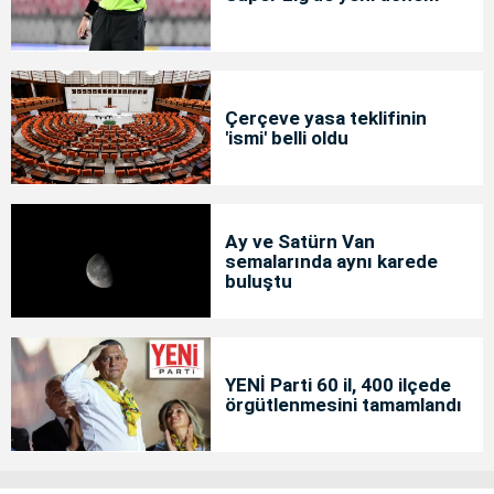
Çerçeve yasa teklifinin
'ismi' belli oldu
Ay ve Satürn Van
semalarında aynı karede
buluştu
YENİ Parti 60 il, 400 ilçede
örgütlenmesini tamamlandı