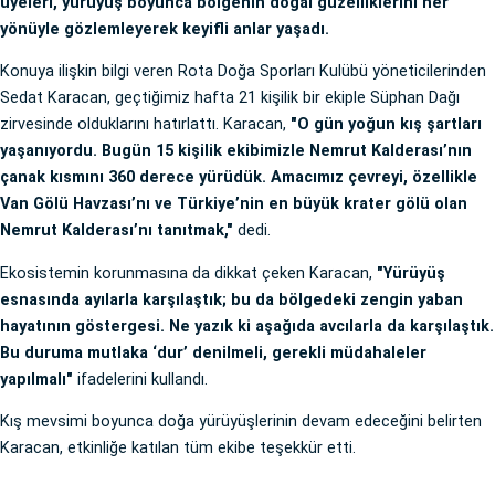
üyeleri, yürüyüş boyunca bölgenin doğal güzelliklerini her
yönüyle gözlemleyerek keyifli anlar yaşadı.
Konuya ilişkin bilgi veren Rota Doğa Sporları Kulübü yöneticilerinden
Sedat Karacan, geçtiğimiz hafta 21 kişilik bir ekiple Süphan Dağı
zirvesinde olduklarını hatırlattı. Karacan,
"O gün yoğun kış şartları
yaşanıyordu. Bugün 15 kişilik ekibimizle Nemrut Kalderası’nın
çanak kısmını 360 derece yürüdük. Amacımız çevreyi, özellikle
Van Gölü Havzası’nı ve Türkiye’nin en büyük krater gölü olan
Nemrut Kalderası’nı tanıtmak,"
dedi.
Ekosistemin korunmasına da dikkat çeken Karacan,
"Yürüyüş
esnasında ayılarla karşılaştık; bu da bölgedeki zengin yaban
hayatının göstergesi. Ne yazık ki aşağıda avcılarla da karşılaştık.
Bu duruma mutlaka ‘dur’ denilmeli, gerekli müdahaleler
yapılmalı"
ifadelerini kullandı.
Kış mevsimi boyunca doğa yürüyüşlerinin devam edeceğini belirten
Karacan, etkinliğe katılan tüm ekibe teşekkür etti.