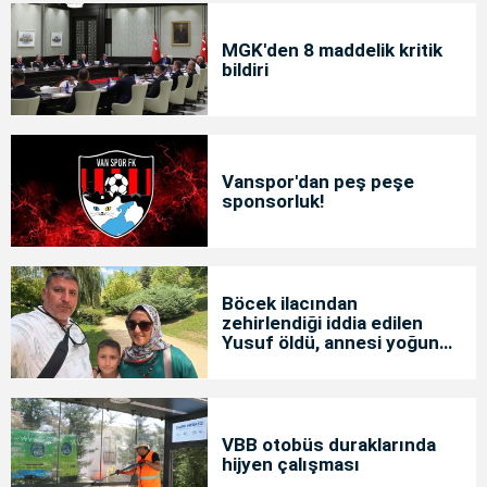
MGK'den 8 maddelik kritik
bildiri
Vanspor'dan peş peşe
sponsorluk!
Böcek ilacından
zehirlendiği iddia edilen
Yusuf öldü, annesi yoğun
bakımda
VBB otobüs duraklarında
hijyen çalışması